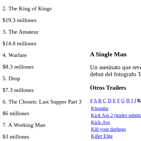
2. The King of Kings
$19.3 millones
3. The Amateur
$14.8 millones
A Single Man
4. Warfare
$8.3 millones
Un asesinato que rev
debut del fotografo 
5. Drop
Otros Trailers
$7.3 millones
#
A
B
C
D
E
F
G
H
I
J
K
6. The Chosen: Last Supper Part 3
Khumba
$6 millones
Kick Ass 2 (trailer subtit
Kick-Ass
7. A Working Man
Kill your darlings
$3 millones
Killer Elite