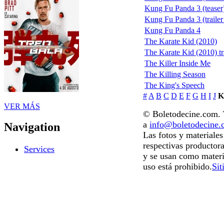
Kung Fu Panda 3 (teaser
Kung Fu Panda 3 (trailer 
Kung Fu Panda 4
The Karate Kid (2010)
The Karate Kid (2010) tr
The Killer Inside Me
The Killing Season
The King's Speech
#
A
B
C
D
E
F
G
H
I
J
K
VER MÁS
© Boletodecine.com. T
a
info@boletodecine
Navigation
Las fotos y materiale
respectivas productora
Services
y se usan como materi
uso está prohibido.
Sit