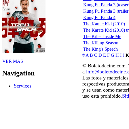
Kung Fu Panda 3 (teaser
Kung Fu Panda 3 (trailer 
Kung Fu Panda 4
The Karate Kid (2010)
The Karate Kid (2010) tr
The Killer Inside Me
The Killing Season
The King's Speech
#
A
B
C
D
E
F
G
H
I
J
K
VER MÁS
© Boletodecine.com. T
a
info@boletodecine
Navigation
Las fotos y materiale
respectivas productora
Services
y se usan como materi
uso está prohibido.
Sit