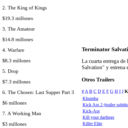
2. The King of Kings
$19.3 millones
3. The Amateur
$14.8 millones
Terminator Salvati
4. Warfare
$8.3 millones
La cuarta entrega de 
Salvation" y estrena
5. Drop
Otros Trailers
$7.3 millones
#
A
B
C
D
E
F
G
H
I
J
K
6. The Chosen: Last Supper Part 3
Khumba
$6 millones
Kick Ass 2 (trailer subtit
Kick-Ass
7. A Working Man
Kill your darlings
$3 millones
Killer Elite