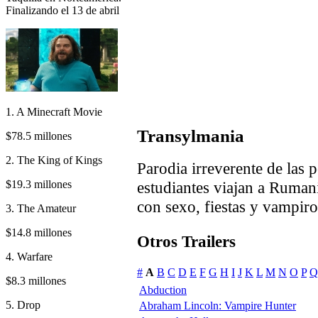
Finalizando el 13 de abril
1. A Minecraft Movie
Transylmania
$78.5 millones
2. The King of Kings
Parodia irreverente de las 
$19.3 millones
estudiantes viajan a Ruman
con sexo, fiestas y vampiro
3. The Amateur
$14.8 millones
Otros Trailers
4. Warfare
#
A
B
C
D
E
F
G
H
I
J
K
L
M
N
O
P
Q
$8.3 millones
Abduction
5. Drop
Abraham Lincoln: Vampire Hunter