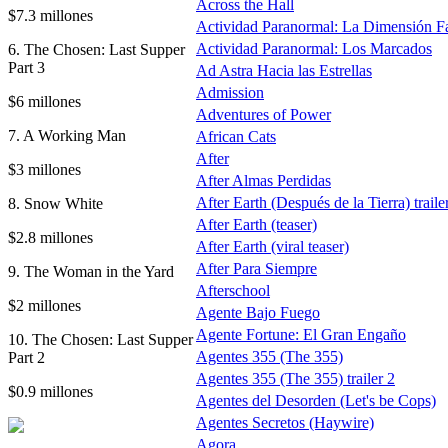
Across the Hall
$7.3 millones
Actividad Paranormal: La Dimensión F
Actividad Paranormal: Los Marcados
6. The Chosen: Last Supper
Part 3
Ad Astra Hacia las Estrellas
Admission
$6 millones
Adventures of Power
7. A Working Man
African Cats
After
$3 millones
After Almas Perdidas
After Earth (Después de la Tierra) traile
8. Snow White
After Earth (teaser)
$2.8 millones
After Earth (viral teaser)
After Para Siempre
9. The Woman in the Yard
Afterschool
$2 millones
Agente Bajo Fuego
Agente Fortune: El Gran Engaño
10. The Chosen: Last Supper
Agentes 355 (The 355)
Part 2
Agentes 355 (The 355) trailer 2
$0.9 millones
Agentes del Desorden (Let's be Cops)
Agentes Secretos (Haywire)
Agora