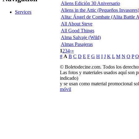
Aliens Edición 30 Aniversario
Aliens in the Attic (Pequeños Invasores
Services
Alita: Ángel de Combate (Alita Battle 
All About Steve
All Good Things
Alma Salvaje (Wild)
Almas Pasajeras
1
2
3
4
›
»
#
A
B
C
D
E
F
G
H
I
J
K
L
M
N
O
P
Q
© Boletodecine.com. Todos los derechos
Las fotos y materiales usados aquí son p
indicado)
y se usan como material promocional sol
móvil