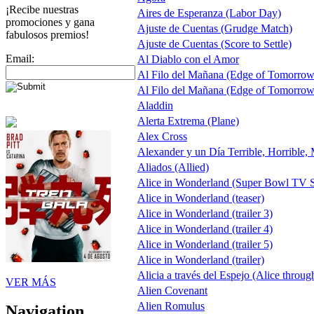
¡Recibe nuestras
Aires de Esperanza (Labor Day)
promociones y gana
Ajuste de Cuentas (Grudge Match)
fabulosos premios!
Ajuste de Cuentas (Score to Settle)
Email:
Al Diablo con el Amor
Al Filo del Mañana (Edge of Tomorrow
Al Filo del Mañana (Edge of Tomorrow
Aladdin
Alerta Extrema (Plane)
Alex Cross
Alexander y un Día Terrible, Horrible,
Aliados (Allied)
Alice in Wonderland (Super Bowl TV S
Alice in Wonderland (teaser)
Alice in Wonderland (trailer 3)
Alice in Wonderland (trailer 4)
Alice in Wonderland (trailer 5)
Alice in Wonderland (trailer)
Alicia a través del Espejo (Alice throug
VER MÁS
Alien Covenant
Alien Romulus
Navigation