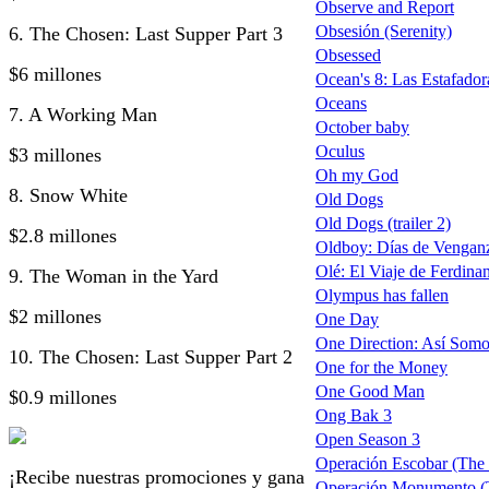
Observe and Report
Obsesión (Serenity)
6. The Chosen: Last Supper Part 3
Obsessed
$6 millones
Ocean's 8: Las Estafador
Oceans
7. A Working Man
October baby
Oculus
$3 millones
Oh my God
8. Snow White
Old Dogs
Old Dogs (trailer 2)
$2.8 millones
Oldboy: Días de Vengan
Olé: El Viaje de Ferdinan
9. The Woman in the Yard
Olympus has fallen
$2 millones
One Day
One Direction: Así Somos
10. The Chosen: Last Supper Part 2
One for the Money
One Good Man
$0.9 millones
Ong Bak 3
Open Season 3
Operación Escobar (The I
¡Recibe nuestras promociones y gana
Operación Monumento 