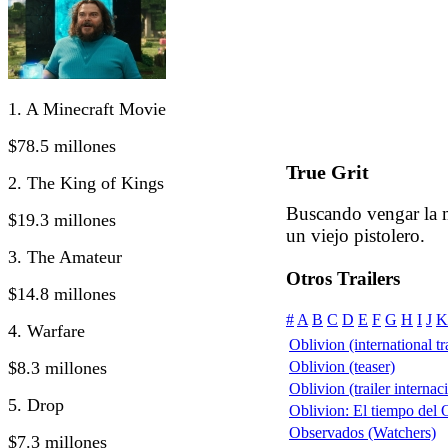
1. A Minecraft Movie
$78.5 millones
True Grit
2. The King of Kings
Buscando vengar la m
$19.3 millones
un viejo pistolero.
3. The Amateur
Otros Trailers
$14.8 millones
#
A
B
C
D
E
F
G
H
I
J
K
4. Warfare
Oblivion (international tra
$8.3 millones
Oblivion (teaser)
Oblivion (trailer internac
5. Drop
Oblivion: El tiempo del O
Observados (Watchers)
$7.3 millones