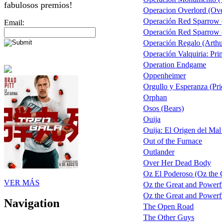
fabulosos premios!
Operacion Overlord (Ove
Operación Red Sparrow 
Email:
Operación Red Sparrow (
Operación Regalo (Arthu
Operación Valquiria: Pri
Operation Endgame
Oppenheimer
Orgullo y Esperanza (Pri
Orphan
Osos (Bears)
Ouija
Ouija: El Origen del Mal
Out of the Furnace
Outlander
Over Her Dead Body
Oz El Poderoso (Oz the G
VER MÁS
Oz the Great and Powerf
Oz the Great and Powerfu
Navigation
The Open Road
The Other Guys