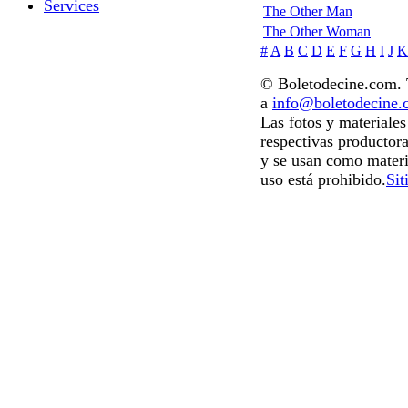
Services
The Other Man
The Other Woman
#
A
B
C
D
E
F
G
H
I
J
K
© Boletodecine.com. T
a
info@boletodecine
Las fotos y materiale
respectivas productora
y se usan como materi
uso está prohibido.
Sit