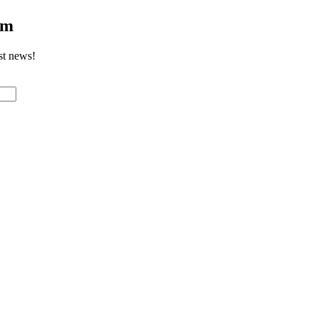
om
st news!