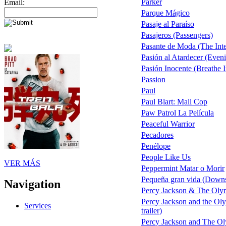
Parker
Email:
Parque Mágico
Pasaje al Paraíso
Pasajeros (Passengers)
Pasante de Moda (The Inte
Pasión al Atardecer (Even
Pasión Inocente (Breathe I
Passion
Paul
Paul Blart: Mall Cop
Paw Patrol La Película
Peaceful Warrior
Pecadores
Penélope
People Like Us
VER MÁS
Peppermint Matar o Morir
Pequeña gran vida (Downs
Navigation
Percy Jackson & The Olym
Percy Jackson and the Oly
Services
trailer)
Percy Jackson and The Oly