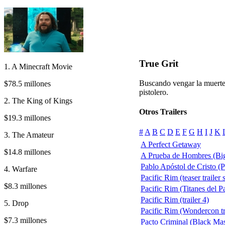
True Grit
1. A Minecraft Movie
Buscando vengar la muerte 
$78.5 millones
pistolero.
2. The King of Kings
Otros Trailers
$19.3 millones
#
A
B
C
D
E
F
G
H
I
J
K
3. The Amateur
A Perfect Getaway
$14.8 millones
A Prueba de Hombres (Big
Pablo Apóstol de Cristo (P
4. Warfare
Pacific Rim (teaser trailer 
$8.3 millones
Pacific Rim (Titanes del Pac
Pacific Rim (trailer 4)
5. Drop
Pacific Rim (Wondercon tr
$7.3 millones
Pacto Criminal (Black Ma