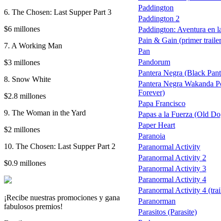
Paddington
6. The Chosen: Last Supper Part 3
Paddington 2
$6 millones
Paddington: Aventura en l
Pain & Gain (primer trailer
7. A Working Man
Pan
Pandorum
$3 millones
Pantera Negra (Black Pant
8. Snow White
Pantera Negra Wakanda P
Forever)
$2.8 millones
Papa Francisco
9. The Woman in the Yard
Papas a la Fuerza (Old Dog
Paper Heart
$2 millones
Paranoia
10. The Chosen: Last Supper Part 2
Paranormal Activity
Paranormal Activity 2
$0.9 millones
Paranormal Activity 3
Paranormal Activity 4
Paranormal Activity 4 (trai
¡Recibe nuestras promociones y gana
Paranorman
fabulosos premios!
Parasitos (Parasite)