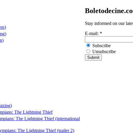
Boletodecine.c
Stay informed on our late
rn)
E-mail:
*
ing)
n)
Subscribe
Unsubscribe
izing)
pians: The Lightning Thief
mpians: The Lightning Thief (international
mpians: The Lightning Thief (trailer 2)