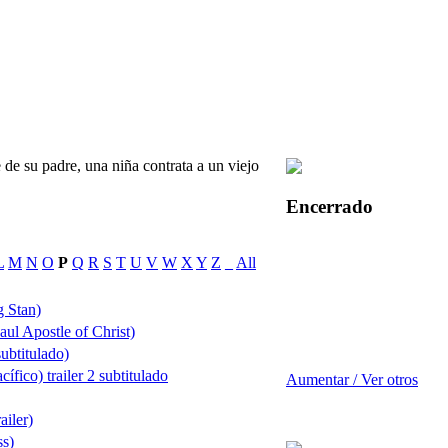
de su padre, una niña contrata a un viejo
Encerrado
L
M
N
O
P
Q
R
S
T
U
V
W
X
Y
Z
_
All
 Stan)
aul Apostle of Christ)
subtitulado)
ífico) trailer 2 subtitulado
Aumentar / Ver otros
ailer)
ss)