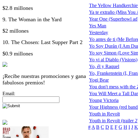
The Yellow Handkerchie
$2.8 millones
Ya te extraño (Miss You 
9. The Woman in the Yard
Year One (Superbowl ad
Yes Man
$2 millones
Yesterday
Yo antes de ti (Me Befor
10. The Chosen: Last Supper Part 2
Yo Soy Durán (I Am Du
Yo soy Simon (Love Si
$0.9 millones
Yo vi al Diablo (Visions)
Yo, él y Raquel
Yo, Frankenstein (I, Fran
¡Recibe nuestras promociones y gana
Yogi Bear
fabulosos premios!
You don't mess with the
Email:
You Will Meet a Tall Dar
Young Victoria
Your Highness (red band t
Youth in Revolt
Youth in Revolt (trailer 2
#
A
B
C
D
E
F
G
H
I
J
K