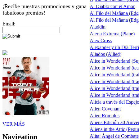
¡Recibe nuestras promociones y gana
Al Diablo con el Amor
fabulosos premios!
Al Filo del Mañana (Ed
Al Filo del Mañana (Ed
Email:
Aladdin
Alerta Extrema (Plane)
Alex Cross
Alexander y un Día Terri
Aliados (Allied)
Alice in Wonderland (S
Alice in Wonderland (tea
Alice in Wonderland (trai
Alice in Wonderland (trai
Alice in Wonderland (trai
Alice in Wonderland (trai
Alicia a través del Espej
Alien Covenant
Alien Romulus
Aliens Edición 30 Aniver
VER MÁS
Aliens in the Attic (Pequ
Navigation
Alita: Ángel de Combate 