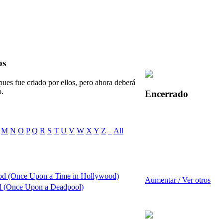
os
pues fue criado por ellos, pero ahora deberá
o.
Encerrado
M
N
O
P
Q
R
S
T
U
V
W
X
Y
Z
_
All
od (Once Upon a Time in Hollywood)
Aumentar / Ver otros
l (Once Upon a Deadpool)