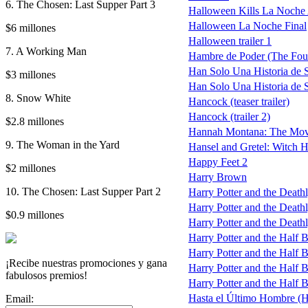
6. The Chosen: Last Supper Part 3
Halloween Kills La Noche
Halloween La Noche Final
$6 millones
Halloween trailer 1
7. A Working Man
Hambre de Poder (The Fou
Han Solo Una Historia de S
$3 millones
Han Solo Una Historia de St
8. Snow White
Hancock (teaser trailer)
Hancock (trailer 2)
$2.8 millones
Hannah Montana: The Mov
9. The Woman in the Yard
Hansel and Gretel: Witch H
Happy Feet 2
$2 millones
Harry Brown
10. The Chosen: Last Supper Part 2
Harry Potter and the Death
Harry Potter and the Deathly
$0.9 millones
Harry Potter and the Deathl
Harry Potter and the Half 
Harry Potter and the Half B
¡Recibe nuestras promociones y gana
Harry Potter and the Half Bl
fabulosos premios!
Harry Potter and the Half Bl
Hasta el Último Hombre (
Email: