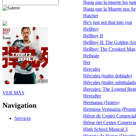
Hasta que la muerte los jun
Hasta que la Muerte nos Se
Hatchet
He's just not that into you
Hellboy
Hellboy II
Hellboy II: The Golden Army
Hellboy The Crooked Man
Hellgate
Her
Hercules
Hércules (trailer doblado)
Hércules (trailer subtitula
Hercules: The Legend Beg
VER MÁS
Hereafter
Hermanas (Sisters)
Navigation
Hermosa Venganza (Promi
Héroe de Centro Comercial 
Services
Héroe del Centro Comercial
High School Musical 3
Historia de Honor (Devotio