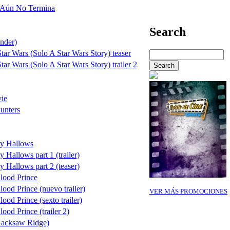
 Aún No Termina
Search
nder)
tar Wars (Solo A Star Wars Story) teaser
ar Wars (Solo A Star Wars Story) trailer 2
ie
unters
ly Hallows
 Hallows part 1 (trailer)
y Hallows part 2 (teaser)
Blood Prince
lood Prince (nuevo trailer)
VER MÁS PROMOCIONES
ood Prince (sexto trailer)
ood Prince (trailer 2)
Hacksaw Ridge)