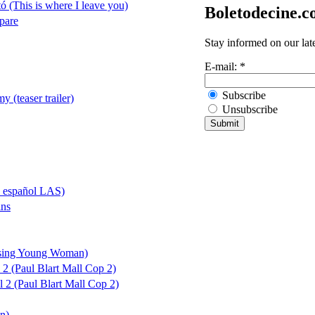
tó (This is where I leave you)
Boletodecine.
pare
Stay informed on our lat
E-mail:
*
Subscribe
 (teaser trailer)
Unsubscribe
do español LAS)
ins
sing Young Woman)
2 (Paul Blart Mall Cop 2)
 2 (Paul Blart Mall Cop 2)
n)