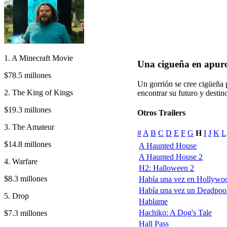
1. A Minecraft Movie
Una cigueña en apur
$78.5 millones
Un gorrión se cree cigüeña 
2. The King of Kings
encontrar su futuro y destin
$19.3 millones
Otros Trailers
3. The Amateur
#
A
B
C
D
E
F
G
H
I
J
K
L
$14.8 millones
A Haunted House
A Haunted House 2
4. Warfare
H2: Halloween 2
$8.3 millones
Había una vez en Hollywo
Había una vez un Deadpoo
5. Drop
Hablame
Hachiko: A Dog's Tale
$7.3 millones
Hall Pass