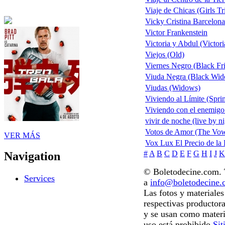
Viaje de Chicas (Girls Tr
Vicky Cristina Barcelona
Victor Frankenstein
Victoria y Abdul (Victor
Viejos (Old)
Viernes Negro (Black Fr
Viuda Negra (Black Wido
Viudas (Widows)
Viviendo al Límite (Spri
Viviendo con el enemigo
vivir de noche (live by ni
Votos de Amor (The Vo
VER MÁS
Vox Lux El Precio de la
#
A
B
C
D
E
F
G
H
I
J
K
Navigation
© Boletodecine.com. T
Services
a
info@boletodecine
Las fotos y materiale
respectivas productora
y se usan como materi
uso está prohibido.
Sit