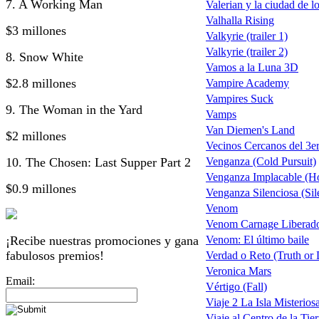
7. A Working Man
Valerian y la ciudad de l
Valhalla Rising
$3 millones
Valkyrie (trailer 1)
Valkyrie (trailer 2)
8. Snow White
Vamos a la Luna 3D
$2.8 millones
Vampire Academy
Vampires Suck
9. The Woman in the Yard
Vamps
Van Diemen's Land
$2 millones
Vecinos Cercanos del 3er
10. The Chosen: Last Supper Part 2
Venganza (Cold Pursuit)
Venganza Implacable (Ho
$0.9 millones
Venganza Silenciosa (Sil
Venom
Venom Carnage Liberado
¡Recibe nuestras promociones y gana
Venom: El último baile
fabulosos premios!
Verdad o Reto (Truth or 
Veronica Mars
Email:
Vértigo (Fall)
Viaje 2 La Isla Misterios
Viaje al Centro de la Tierr