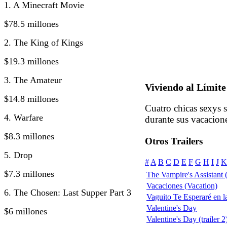
1. A Minecraft Movie
$78.5 millones
2. The King of Kings
$19.3 millones
3. The Amateur
Viviendo al Límite
$14.8 millones
Cuatro chicas sexys s
4. Warfare
durante sus vacacion
$8.3 millones
Otros Trailers
5. Drop
#
A
B
C
D
E
F
G
H
I
J
K
$7.3 millones
The Vampire's Assistant
Vacaciones (Vacation)
6. The Chosen: Last Supper Part 3
Vaguito Te Esperaré en la
Valentine's Day
$6 millones
Valentine's Day (trailer 2