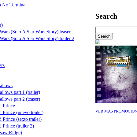
n No Termina
Search
r)
Wars (Solo A Star Wars Story) teaser
Wars (Solo A Star Wars Story) trailer 2
ers
Hallows
llows part 1 (trailer)
llows part 2 (teaser)
d Prince
VER MÁS PROMOCION
 Prince (nuevo trailer)
Prince (sexto trailer)
Prince (trailer 2)
ksaw Ridge)