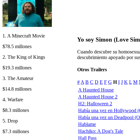
1. A Minecraft Movie
Yo soy Simon (Love Sim
$78.5 millones
Cuando descubre su homosexual
2. The King of Kings
descubrimiento apoyado por su
$19.3 millones
Otros Trailers
3. The Amateur
#
A
B
C
D
E
F
G
H
I
J
K
L
M
$14.8 millones
A Haunted House
A Haunted House 2
4. Warfare
H2: Halloween 2
$8.3 millones
Había una vez en Hollywood 
Había una vez un Deadpool (
5. Drop
Hablame
Hachiko: A Dog's Tale
$7.3 millones
Hall Pass