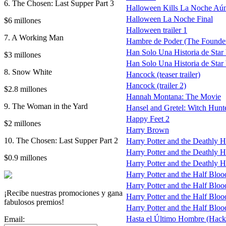
6. The Chosen: Last Supper Part 3
Halloween Kills La Noche Aú
Halloween La Noche Final
$6 millones
Halloween trailer 1
7. A Working Man
Hambre de Poder (The Founde
Han Solo Una Historia de Star 
$3 millones
Han Solo Una Historia de Star 
8. Snow White
Hancock (teaser trailer)
Hancock (trailer 2)
$2.8 millones
Hannah Montana: The Movie
9. The Woman in the Yard
Hansel and Gretel: Witch Hunt
Happy Feet 2
$2 millones
Harry Brown
10. The Chosen: Last Supper Part 2
Harry Potter and the Deathly 
Harry Potter and the Deathly Ha
$0.9 millones
Harry Potter and the Deathly Ha
Harry Potter and the Half Bloo
Harry Potter and the Half Blood
¡Recibe nuestras promociones y gana
Harry Potter and the Half Blood 
fabulosos premios!
Harry Potter and the Half Blood 
Hasta el Último Hombre (Hac
Email: