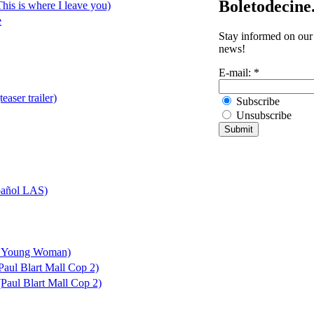
Boletodecine
This is where I leave you)
e
Stay informed on our 
news!
E-mail:
*
aser trailer)
Subscribe
Unsubscribe
spañol LAS)
g Young Woman)
Paul Blart Mall Cop 2)
Paul Blart Mall Cop 2)