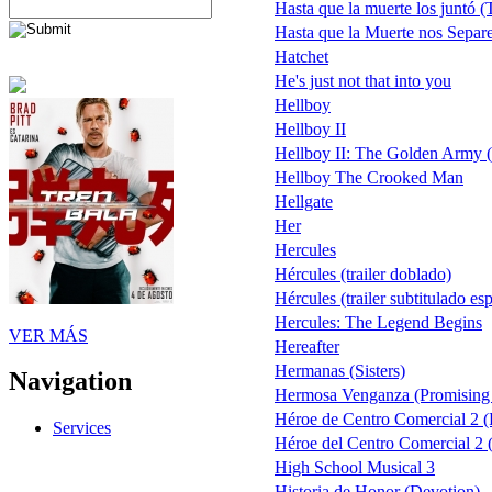
Hasta que la muerte los juntó (
Hasta que la Muerte nos Separ
Hatchet
He's just not that into you
Hellboy
Hellboy II
Hellboy II: The Golden Army (te
Hellboy The Crooked Man
Hellgate
Her
Hercules
Hércules (trailer doblado)
Hércules (trailer subtitulado e
Hercules: The Legend Begins
VER MÁS
Hereafter
Hermanas (Sisters)
Navigation
Hermosa Venganza (Promisin
Héroe de Centro Comercial 2 (
Services
Héroe del Centro Comercial 2 (
High School Musical 3
Historia de Honor (Devotion)