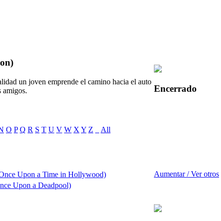
on)
idad un joven emprende el camino hacia el auto
Encerrado
s amigos.
N
O
P
Q
R
S
T
U
V
W
X
Y
Z
_
All
Aumentar / Ver otros
(Once Upon a Time in Hollywood)
Once Upon a Deadpool)