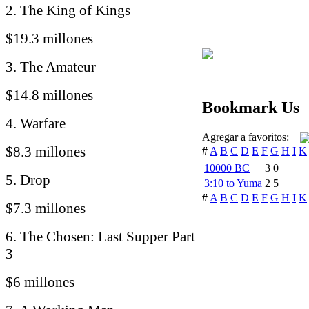
2. The King of Kings
$19.3 millones
3. The Amateur
$14.8 millones
Bookmark Us
4. Warfare
Agregar a favoritos:
$8.3 millones
#
A
B
C
D
E
F
G
H
I
K
10000 BC
3
0
5. Drop
3:10 to Yuma
2
5
#
A
B
C
D
E
F
G
H
I
K
$7.3 millones
6. The Chosen: Last Supper Part
3
$6 millones