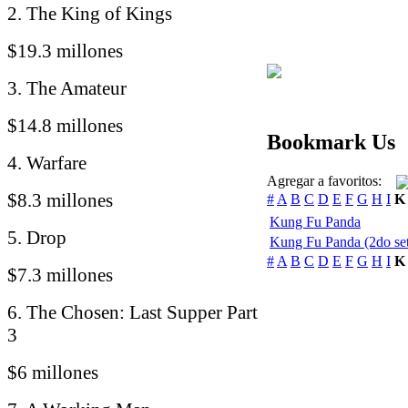
2. The King of Kings
$19.3 millones
3. The Amateur
$14.8 millones
Bookmark Us
4. Warfare
Agregar a favoritos:
$8.3 millones
#
A
B
C
D
E
F
G
H
I
K
Kung Fu Panda
5. Drop
Kung Fu Panda (2do se
#
A
B
C
D
E
F
G
H
I
K
$7.3 millones
6. The Chosen: Last Supper Part
3
$6 millones