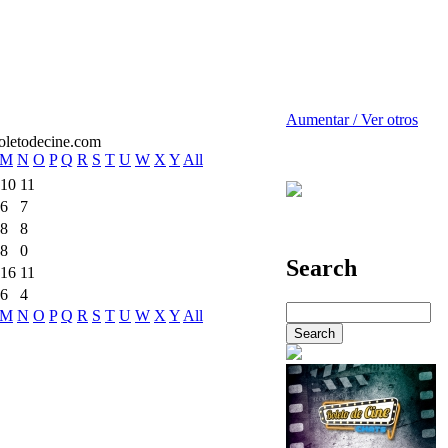
Aumentar / Ver otros
M
N
O
P
Q
R
S
T
U
W
X
Y
All
10
11
6
7
8
8
8
0
Search
16
11
6
4
M
N
O
P
Q
R
S
T
U
W
X
Y
All