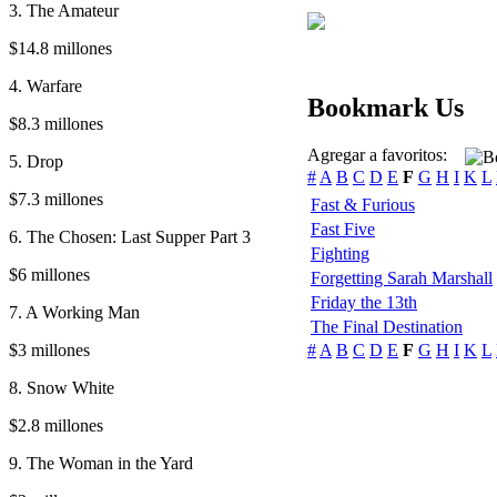
3. The Amateur
$14.8 millones
4. Warfare
Bookmark Us
$8.3 millones
Agregar a favoritos:
5. Drop
#
A
B
C
D
E
F
G
H
I
K
L
$7.3 millones
Fast & Furious
Fast Five
6. The Chosen: Last Supper Part 3
Fighting
$6 millones
Forgetting Sarah Marshall
Friday the 13th
7. A Working Man
The Final Destination
$3 millones
#
A
B
C
D
E
F
G
H
I
K
L
8. Snow White
$2.8 millones
9. The Woman in the Yard