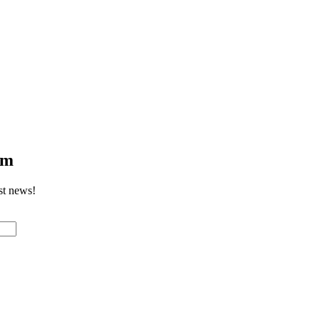
om
st news!