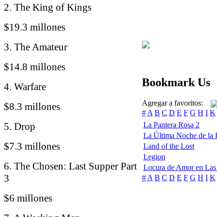
2. The King of Kings
$19.3 millones
3. The Amateur
$14.8 millones
Bookmark Us
4. Warfare
Agregar a favoritos:
$8.3 millones
#
A
B
C
D
E
F
G
H
I
K
5. Drop
La Pantera Rosa 2
La Última Noche de la
$7.3 millones
Land of the Lost
Legion
6. The Chosen: Last Supper Part
Locura de Amor en Las
3
#
A
B
C
D
E
F
G
H
I
K
$6 millones