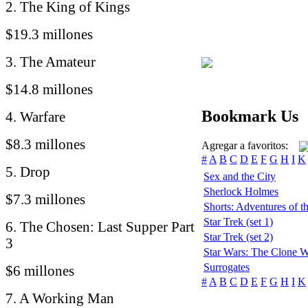
2. The King of Kings
$19.3 millones
3. The Amateur
$14.8 millones
Bookmark Us
4. Warfare
$8.3 millones
Agregar a favoritos:
#
A
B
C
D
E
F
G
H
I
K
5. Drop
Sex and the City
Sherlock Holmes
$7.3 millones
Shorts: Adventures of 
Star Trek (set 1)
6. The Chosen: Last Supper Part
Star Trek (set 2)
3
Star Wars: The Clone W
Surrogates
$6 millones
#
A
B
C
D
E
F
G
H
I
K
7. A Working Man