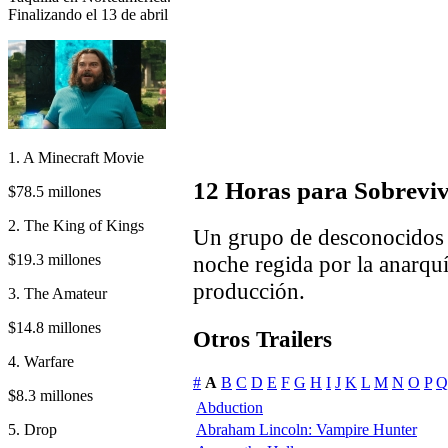
Finalizando el 13 de abril
1. A Minecraft Movie
12 Horas para Sobreviv
$78.5 millones
2. The King of Kings
Un grupo de desconocidos d
$19.3 millones
noche regida por la anarquí
producción.
3. The Amateur
$14.8 millones
Otros Trailers
4. Warfare
#
A
B
C
D
E
F
G
H
I
J
K
L
M
N
O
P
Q
$8.3 millones
Abduction
5. Drop
Abraham Lincoln: Vampire Hunter