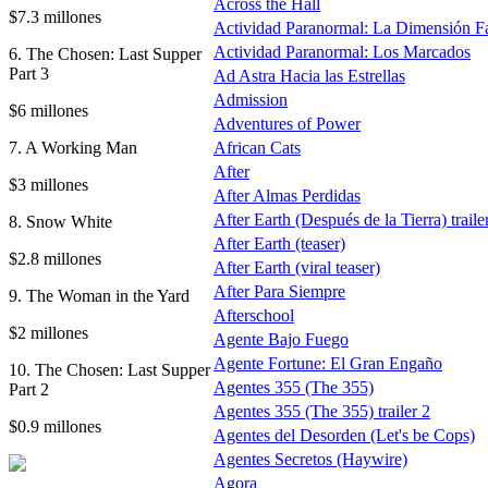
Across the Hall
$7.3 millones
Actividad Paranormal: La Dimensión F
Actividad Paranormal: Los Marcados
6. The Chosen: Last Supper
Part 3
Ad Astra Hacia las Estrellas
Admission
$6 millones
Adventures of Power
7. A Working Man
African Cats
After
$3 millones
After Almas Perdidas
After Earth (Después de la Tierra) traile
8. Snow White
After Earth (teaser)
$2.8 millones
After Earth (viral teaser)
After Para Siempre
9. The Woman in the Yard
Afterschool
$2 millones
Agente Bajo Fuego
Agente Fortune: El Gran Engaño
10. The Chosen: Last Supper
Agentes 355 (The 355)
Part 2
Agentes 355 (The 355) trailer 2
$0.9 millones
Agentes del Desorden (Let's be Cops)
Agentes Secretos (Haywire)
Agora