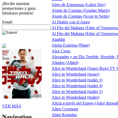
¡Recibe nuestras
Aires de Esperanza (Labor Day)
promociones y gana
Ajuste de Cuentas (Grudge Match)
fabulosos premios!
Ajuste de Cuentas (Score to Settle)
Email:
Al Diablo con el Amor
Al Filo del Mañana (Edge of Tomorrow
Al Filo del Mañana (Edge of Tomorrow
Aladdin
Alerta Extrema (Plane)
Alex Cross
Alexander y un Día Terrible, Horrible,
Aliados (Allied)
Alice in Wonderland (Super Bowl TV S
Alice in Wonderland (teaser)
Alice in Wonderland (trailer 3)
Alice in Wonderland (trailer 4)
Alice in Wonderland (trailer 5)
Alice in Wonderland (trailer)
Alicia a través del Espejo (Alice throug
VER MÁS
Alien Covenant
Alien Romulus
Navigation