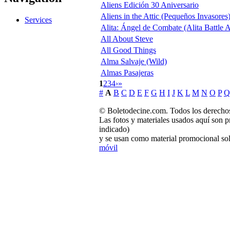
Aliens Edición 30 Aniversario
Aliens in the Attic (Pequeños Invasores
Services
Alita: Ángel de Combate (Alita Battle 
All About Steve
All Good Things
Alma Salvaje (Wild)
Almas Pasajeras
1
2
3
4
›
»
#
A
B
C
D
E
F
G
H
I
J
K
L
M
N
O
P
Q
© Boletodecine.com. Todos los derechos
Las fotos y materiales usados aquí son p
indicado)
y se usan como material promocional sol
móvil