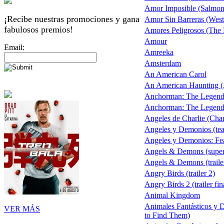
Amor Imposible (Salmon 
¡Recibe nuestras promociones y gana
Amor Sin Barreras (West
fabulosos premios!
Amores Peligrosos (The
Amour
Email:
Amreeka
Amsterdam
An American Carol
An American Haunting (
Anchorman: The Legend
Anchorman: The Legend 
Angeles de Charlie (Char
Angeles y Demonios (teas
Angeles y Demonios: Fea
Angels & Demons (supe
Angels & Demons (traile
Angry Birds (trailer 2)
Angry Birds 2 (trailer fin
Animal Kingdom
Animales Fantásticos y 
VER MÁS
to Find Them)