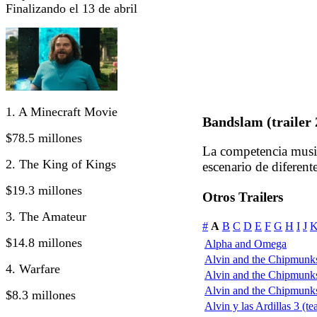
Finalizando el 13 de abril
1. A Minecraft Movie
Bandslam (trailer 
$78.5 millones
La competencia music
2. The King of Kings
escenario de diferente
$19.3 millones
Otros Trailers
3. The Amateur
#
A
B
C
D
E
F
G
H
I
J
$14.8 millones
Alpha and Omega
Alvin and the Chipmunks
4. Warfare
Alvin and the Chipmunks
Alvin and the Chipmunks:
$8.3 millones
Alvin y las Ardillas 3 (te