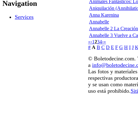
Animales Fantásticos: L
Navigation
Aniquilación (Annihilati
Anna Karenina
Services
Annabelle
Annabelle 2 La Creación
Annabelle 3 Vuelve a C
«
‹
1
2
3
4
›
»
#
A
B
C
D
E
F
G
H
I
J
© Boletodecine.com. T
a
info@boletodecine
Las fotos y materiale
respectivas productora
y se usan como materi
uso está prohibido.
Sit