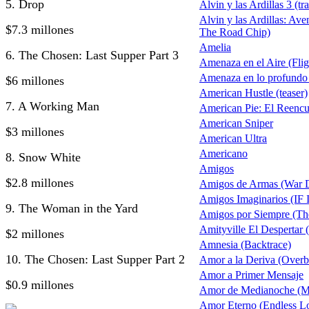
5. Drop
Alvin y las Ardillas 3 (tra
Alvin y las Ardillas: Av
$7.3 millones
The Road Chip)
Amelia
6. The Chosen: Last Supper Part 3
Amenaza en el Aire (Flig
Amenaza en lo profundo
$6 millones
American Hustle (teaser)
7. A Working Man
American Pie: El Reencu
American Sniper
$3 millones
American Ultra
Americano
8. Snow White
Amigos
$2.8 millones
Amigos de Armas (War 
Amigos Imaginarios (IF 
9. The Woman in the Yard
Amigos por Siempre (Th
Amityville El Despertar
$2 millones
Amnesia (Backtrace)
10. The Chosen: Last Supper Part 2
Amor a la Deriva (Overb
Amor a Primer Mensaje
$0.9 millones
Amor de Medianoche (M
Amor Eterno (Endless L