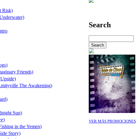
t Risk)
(Underwater)
Search
ntro
ogs)
aginary Friends)
 Upside)
Amityville The Awakening)
ard)
night Sun)
ve)
VER MÁS PROMOCIONES
ishing in the Yemen)
ide Story)