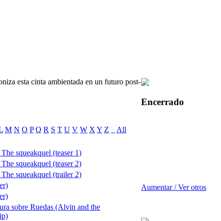
iza esta cinta ambientada en un futuro post-
Encerrado
L
M
N
O
P
Q
R
S
T
U
V
W
X
Y
Z
_
All
The squeakquel (teaser 1)
The squeakquel (teaser 2)
The squeakquel (trailer 2)
er)
Aumentar / Ver otros
er)
tura sobre Ruedas (Alvin and the
ip)