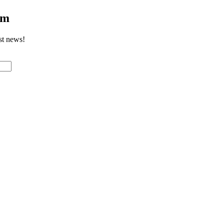
om
st news!