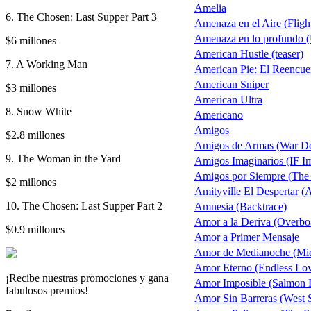
Amelia
6. The Chosen: Last Supper Part 3
Amenaza en el Aire (Fligh
Amenaza en lo profundo 
$6 millones
American Hustle (teaser)
7. A Working Man
American Pie: El Reencue
American Sniper
$3 millones
American Ultra
8. Snow White
Americano
Amigos
$2.8 millones
Amigos de Armas (War D
9. The Woman in the Yard
Amigos Imaginarios (IF Im
Amigos por Siempre (The
$2 millones
Amityville El Despertar (
10. The Chosen: Last Supper Part 2
Amnesia (Backtrace)
Amor a la Deriva (Overbo
$0.9 millones
Amor a Primer Mensaje
Amor de Medianoche (Mid
Amor Eterno (Endless Lo
¡Recibe nuestras promociones y gana
Amor Imposible (Salmon F
fabulosos premios!
Amor Sin Barreras (West S