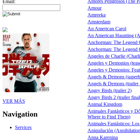
Amores Peligrosos (The P
Email:
Amour
Amreeka
Amsterdam
An American Carol
An American Haunting (Ap
Anchorman: The Legend 
Anchorman: The Legend Co
Angeles de Charlie (Charli
Angeles y Demonios (teaser
Angeles y Demonios: Feat
Angels & Demons (superb
Angels & Demons (trailer 
Angry Birds (trailer 2)
Angry Birds 2 (trailer final
VER MÁS
Animal Kingdom
Animales Fantásticos y Dó
Navigation
Where to Find Them)
Animales Fantásticos: Lo
Services
Aniquilación (Annihilatio
Anna Karenina