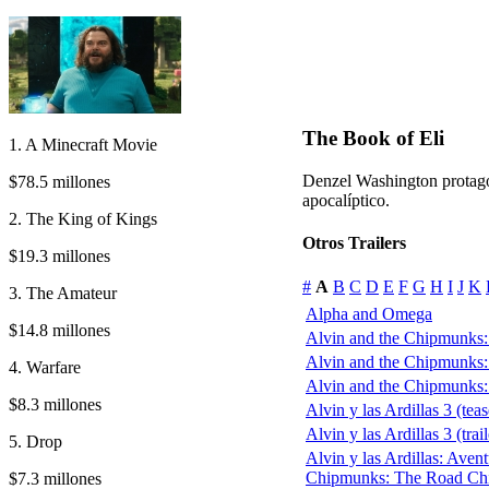
The Book of Eli
1. A Minecraft Movie
Denzel Washington protagon
$78.5 millones
apocalíptico.
2. The King of Kings
Otros Trailers
$19.3 millones
#
A
B
C
D
E
F
G
H
I
J
K
3. The Amateur
Alpha and Omega
$14.8 millones
Alvin and the Chipmunks: 
Alvin and the Chipmunks: 
4. Warfare
Alvin and the Chipmunks: 
$8.3 millones
Alvin y las Ardillas 3 (teas
Alvin y las Ardillas 3 (trail
5. Drop
Alvin y las Ardillas: Aven
Chipmunks: The Road Ch
$7.3 millones