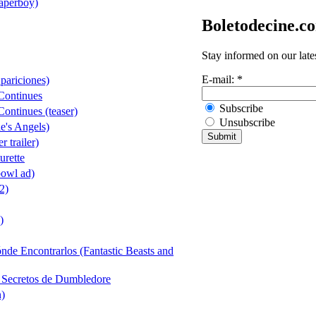
aperboy)
Boletodecine.c
Stay informed on our late
E-mail:
*
ariciones)
Continues
Subscribe
ntinues (teaser)
Unsubscribe
e's Angels)
 trailer)
urette
owl ad)
2)
)
nde Encontrarlos (Fantastic Beasts and
s Secretos de Dumbledore
n)