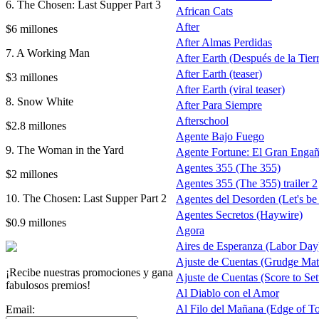
6. The Chosen: Last Supper Part 3
African Cats
After
$6 millones
After Almas Perdidas
7. A Working Man
After Earth (Después de la Tierra
After Earth (teaser)
$3 millones
After Earth (viral teaser)
8. Snow White
After Para Siempre
Afterschool
$2.8 millones
Agente Bajo Fuego
9. The Woman in the Yard
Agente Fortune: El Gran Enga
Agentes 355 (The 355)
$2 millones
Agentes 355 (The 355) trailer 2
10. The Chosen: Last Supper Part 2
Agentes del Desorden (Let's be
Agentes Secretos (Haywire)
$0.9 millones
Agora
Aires de Esperanza (Labor Day
Ajuste de Cuentas (Grudge Mat
¡Recibe nuestras promociones y gana
Ajuste de Cuentas (Score to Set
fabulosos premios!
Al Diablo con el Amor
Al Filo del Mañana (Edge of 
Email: