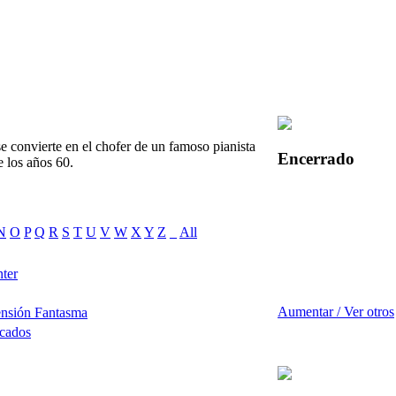
e convierte en el chofer de un famoso pianista
Encerrado
e los años 60.
N
O
P
Q
R
S
T
U
V
W
X
Y
Z
_
All
ter
Aumentar / Ver otros
ensión Fantasma
rcados