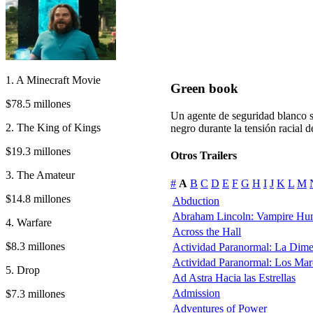
1. A Minecraft Movie
Green book
$78.5 millones
Un agente de seguridad blanco s
2. The King of Kings
negro durante la tensión racial d
$19.3 millones
Otros Trailers
3. The Amateur
#
A
B
C
D
E
F
G
H
I
J
K
L
M
$14.8 millones
Abduction
Abraham Lincoln: Vampire Hun
4. Warfare
Across the Hall
$8.3 millones
Actividad Paranormal: La Dim
Actividad Paranormal: Los Ma
5. Drop
Ad Astra Hacia las Estrellas
Admission
$7.3 millones
Adventures of Power