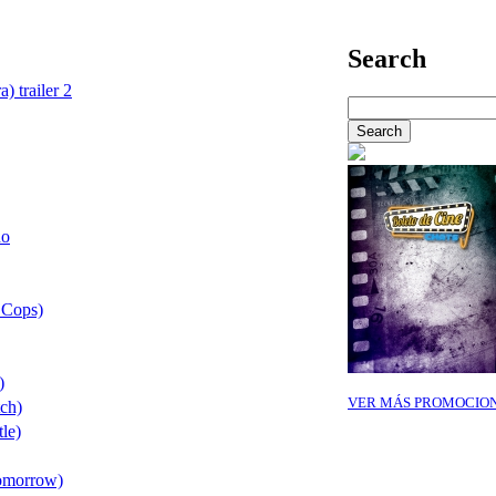
Search
) trailer 2
ño
 Cops)
)
VER MÁS PROMOCIO
ch)
tle)
Tomorrow)