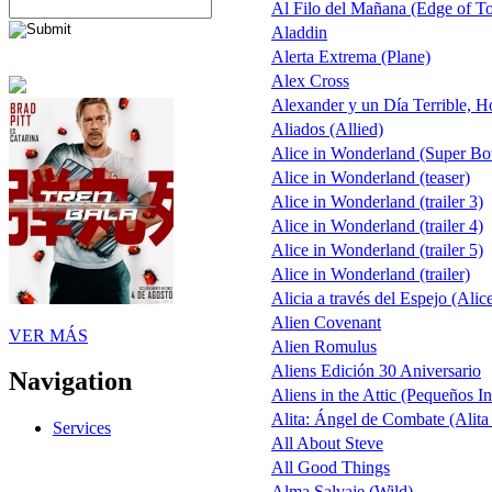
Al Filo del Mañana (Edge of 
Aladdin
Alerta Extrema (Plane)
Alex Cross
Alexander y un Día Terrible, H
Aliados (Allied)
Alice in Wonderland (Super B
Alice in Wonderland (teaser)
Alice in Wonderland (trailer 3)
Alice in Wonderland (trailer 4)
Alice in Wonderland (trailer 5)
Alice in Wonderland (trailer)
Alicia a través del Espejo (Alic
Alien Covenant
VER MÁS
Alien Romulus
Aliens Edición 30 Aniversario
Navigation
Aliens in the Attic (Pequeños I
Alita: Ángel de Combate (Alita
Services
All About Steve
All Good Things
Alma Salvaje (Wild)