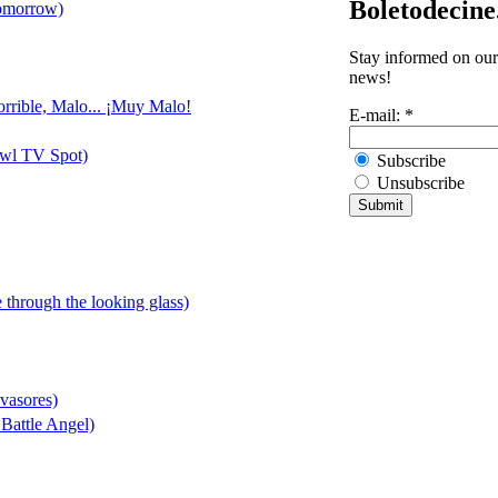
Boletodecin
Tomorrow)
Stay informed on our 
news!
orrible, Malo... ¡Muy Malo!
E-mail:
*
owl TV Spot)
Subscribe
Unsubscribe
e through the looking glass)
nvasores)
 Battle Angel)