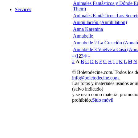
Animales Fantásticos y Dónde En
Them)
Services
Animales Fantásticos: Los Secre
Aniquilación (Annihilation)
Anna Karenina
Annabelle
Annabelle 2 La Creación (Annabe
Annabelle 3 Vuelve a Casa (An
«
‹
1
2
3
4
›
»
#
A
B
C
D
E
F
G
H
I
J
K
L
M
N
© Boletodecine.com. Todos los de
info@boletodecine.com
.
Las fotos y materiales usados aqu
(salvo indicado)
y se usan como material promocio
prohibido.
Sitio móvil