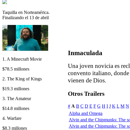
Taquilla en Norteamérica.
Finalizando el 13 de abril
Inmaculada
1. A Minecraft Movie
Una joven novicia es recl
$78.5 millones
convento italiano, donde
2. The King of Kings
vienen de Dios.
$19.3 millones
Otros Trailers
3. The Amateur
#
A
B
C
D
E
F
G
H
I
J
K
L
M
N
$14.8 millones
Alpha and Omega
4. Warfare
Alvin and the Chipmunks: The sq
Alvin and the Chipmunks: The sq
$8.3 millones