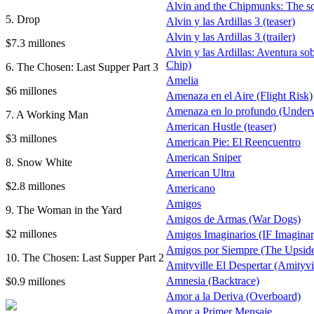
Alvin and the Chipmunks: The squ
5. Drop
Alvin y las Ardillas 3 (teaser)
Alvin y las Ardillas 3 (trailer)
$7.3 millones
Alvin y las Ardillas: Aventura 
Chip)
6. The Chosen: Last Supper Part 3
Amelia
$6 millones
Amenaza en el Aire (Flight Risk)
Amenaza en lo profundo (Underw
7. A Working Man
American Hustle (teaser)
$3 millones
American Pie: El Reencuentro
American Sniper
8. Snow White
American Ultra
$2.8 millones
Americano
Amigos
9. The Woman in the Yard
Amigos de Armas (War Dogs)
$2 millones
Amigos Imaginarios (IF Imaginar
Amigos por Siempre (The Upsid
10. The Chosen: Last Supper Part 2
Amityville El Despertar (Amityv
Amnesia (Backtrace)
$0.9 millones
Amor a la Deriva (Overboard)
Amor a Primer Mensaje