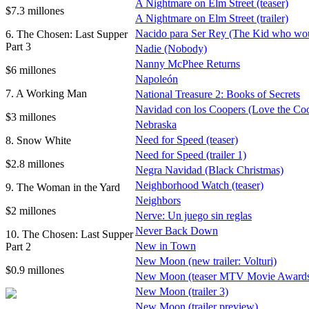
A Nightmare on Elm Street (teaser)
$7.3 millones
A Nightmare on Elm Street (trailer)
Nacido para Ser Rey (The Kid who wou
6. The Chosen: Last Supper
Part 3
Nadie (Nobody)
Nanny McPhee Returns
$6 millones
Napoleón
7. A Working Man
National Treasure 2: Books of Secrets
Navidad con los Coopers (Love the Co
$3 millones
Nebraska
Need for Speed (teaser)
8. Snow White
Need for Speed (trailer 1)
$2.8 millones
Negra Navidad (Black Christmas)
Neighborhood Watch (teaser)
9. The Woman in the Yard
Neighbors
$2 millones
Nerve: Un juego sin reglas
Never Back Down
10. The Chosen: Last Supper
New in Town
Part 2
New Moon (new trailer: Volturi)
$0.9 millones
New Moon (teaser MTV Movie Awards
New Moon (trailer 3)
New Moon (trailer preview)