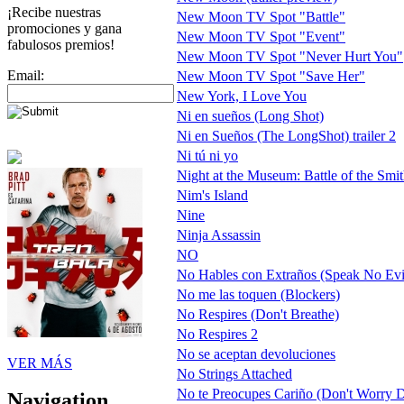
¡Recibe nuestras
New Moon TV Spot "Battle"
promociones y gana
New Moon TV Spot "Event"
fabulosos premios!
New Moon TV Spot "Never Hurt You"
Email:
New Moon TV Spot "Save Her"
New York, I Love You
Ni en sueños (Long Shot)
Ni en Sueños (The LongShot) trailer 2
Ni tú ni yo
Night at the Museum: Battle of the Smi
Nim's Island
Nine
Ninja Assassin
NO
No Hables con Extraños (Speak No Evi
No me las toquen (Blockers)
No Respires (Don't Breathe)
No Respires 2
No se aceptan devoluciones
VER MÁS
No Strings Attached
No te Preocupes Cariño (Don't Worry D
Navigation