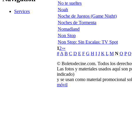
No te sueltes
Noah
Services
Noche de Juegos (Game Night)
Noches de Tormenta
Nomadland
Non Stop
Non Stop: Sin Escalas: TV Spot
1
2
›
»
#
A
B
C
D
E
F
G
H
I
J
K
L
M
N
O
P
Q
© Boletodecine.com. Todos los derechos
Las fotos y materiales usados aquí son p
indicado)
y se usan como material promocional sol
móvil