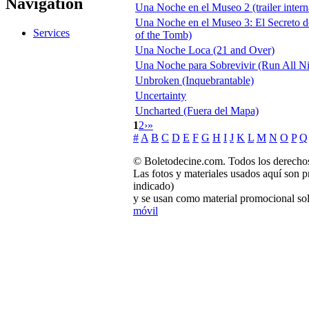
Navigation
Una Noche en el Museo 2 (trailer intern
Una Noche en el Museo 3: El Secreto d
Services
of the Tomb)
Una Noche Loca (21 and Over)
Una Noche para Sobrevivir (Run All Ni
Unbroken (Inquebrantable)
Uncertainty
Uncharted (Fuera del Mapa)
1
2
›
»
#
A
B
C
D
E
F
G
H
I
J
K
L
M
N
O
P
Q
© Boletodecine.com. Todos los derechos
Las fotos y materiales usados aquí son p
indicado)
y se usan como material promocional sol
móvil