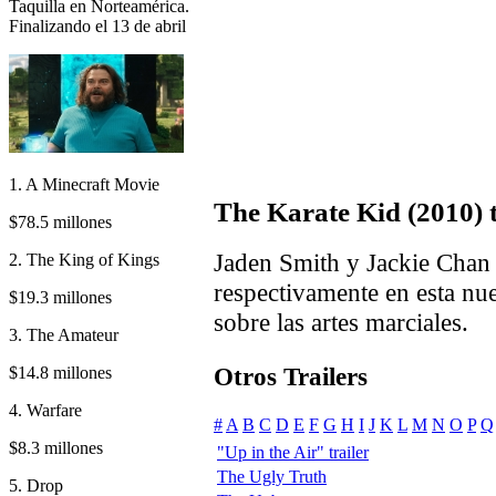
Taquilla en Norteamérica.
Finalizando el 13 de abril
1. A Minecraft Movie
The Karate Kid (2010) t
$78.5 millones
Jaden Smith y Jackie Chan
2. The King of Kings
respectivamente en esta nue
$19.3 millones
sobre las artes marciales.
3. The Amateur
Otros Trailers
$14.8 millones
4. Warfare
#
A
B
C
D
E
F
G
H
I
J
K
L
M
N
O
P
Q
$8.3 millones
"Up in the Air" trailer
The Ugly Truth
5. Drop