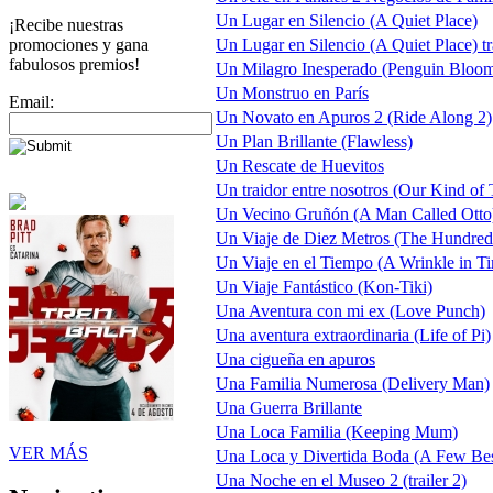
Un Lugar en Silencio (A Quiet Place)
¡Recibe nuestras
promociones y gana
Un Lugar en Silencio (A Quiet Place) tr
fabulosos premios!
Un Milagro Inesperado (Penguin Bloo
Un Monstruo en París
Email:
Un Novato en Apuros 2 (Ride Along 2)
Un Plan Brillante (Flawless)
Un Rescate de Huevitos
Un traidor entre nosotros (Our Kind of T
Un Vecino Gruñón (A Man Called Otto
Un Viaje de Diez Metros (The Hundred
Un Viaje en el Tiempo (A Wrinkle in Tim
Un Viaje Fantástico (Kon-Tiki)
Una Aventura con mi ex (Love Punch)
Una aventura extraordinaria (Life of Pi)
Una cigueña en apuros
Una Familia Numerosa (Delivery Man)
Una Guerra Brillante
Una Loca Familia (Keeping Mum)
VER MÁS
Una Loca y Divertida Boda (A Few Be
Una Noche en el Museo 2 (trailer 2)