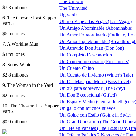
The Unborn
$7.3 millones
The Uninvited
Uglydolls
6. The Chosen: Last Supper
Último Viaje a las Vegas (Last Vegas)
Part 3
Un Amigo Abominable (Abominable)
$6 millones
Un Amor Extraordinario (Ordinary Lov
Un Amor Inquebrantable (Breakthrough
7. A Working Man
Un Atrevido Don Juan (Don Jon)
$3 millones
Un Completo Desconocido
Un Crimen Inesperado (Freelancers)
8. Snow White
Un Cuento Chino
$2.8 millones
Un Cuento de Invierno (Winter's Tale)
Un Día Más para Morir (Boss Level)
9. The Woman in the Yard
Un día para sobrevivir (The Grey)
Un Don Excepcional (Gifted)
$2 millones
Un Espía y Medio (Central Intelligence
10. The Chosen: Last Supper
Un gallo con muchos huevos
Part 2
Un Golpe con Estilo (Going in Style)
$0.9 millones
Un Gran Dinosaurio (The Good Dinosa
Un Jefe en Pañales (The Boss Baby) trai
Un Jefe en Pañales 2 Negocios de Fami