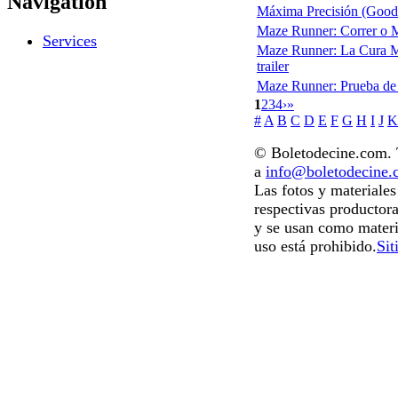
Navigation
Máxima Precisión (Good 
Maze Runner: Correr o 
Services
Maze Runner: La Cura M
trailer
Maze Runner: Prueba de
1
2
3
4
›
»
#
A
B
C
D
E
F
G
H
I
J
K
© Boletodecine.com. T
a
info@boletodecine
Las fotos y materiale
respectivas productora
y se usan como materi
uso está prohibido.
Sit