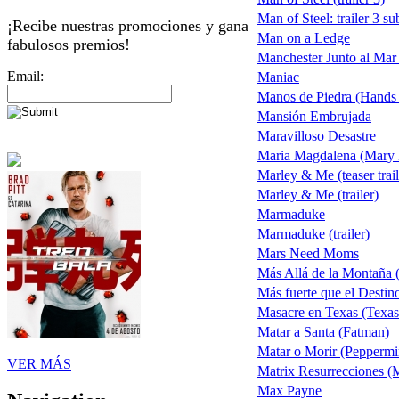
Man of Steel: trailer 3 s
¡Recibe nuestras promociones y gana
Man on a Ledge
fabulosos premios!
Manchester Junto al Mar
Email:
Maniac
Manos de Piedra (Hands 
Mansión Embrujada
Maravilloso Desastre
Maria Magdalena (Mary
Marley & Me (teaser trail
Marley & Me (trailer)
Marmaduke
Marmaduke (trailer)
Mars Need Moms
Más Allá de la Montaña
Más fuerte que el Destin
Masacre en Texas (Texa
Matar a Santa (Fatman)
Matar o Morir (Peppermi
VER MÁS
Matrix Resurrecciones (M
Max Payne