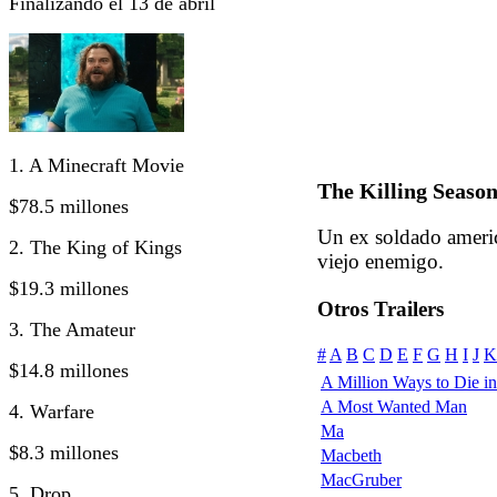
Finalizando el 13 de abril
1. A Minecraft Movie
The Killing Seaso
$78.5 millones
Un ex soldado ameri
2. The King of Kings
viejo enemigo.
$19.3 millones
Otros Trailers
3. The Amateur
#
A
B
C
D
E
F
G
H
I
J
K
$14.8 millones
A Million Ways to Die in 
A Most Wanted Man
4. Warfare
Ma
$8.3 millones
Macbeth
MacGruber
5. Drop