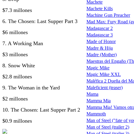
Machete
Machete Kills
$7.3 millones
Machine Gun Preacher
6. The Chosen: Last Supper Part 3
Mad Max: Fury Road (ava
Madagascar 2
$6 millones
Madagascar 3
Made of Honor
7. A Working Man
Madre & Hija
$3 millones
Madre (Mother)
Maestras del Engaño (Th
8. Snow White
Magic Mike
Magic Mike XXL
$2.8 millones
Maléfica 2 Dueña del Ma
9. The Woman in the Yard
Maleficient (teaser)
Mama
$2 millones
Mamma Mia
Mamma Mia! Vamos otra
10. The Chosen: Last Supper Part 2
Mammoth
$0.9 millones
Man of Steel ("fate of you
Man of Steel (trailer 2)
Man of Steel (trailer 3)