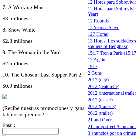
12 Horas para Sobrevivir 
7. A Working Man
12 Horas para Sobrevivir
Year)
$3 millones
12 Rounds
12 Years a Slave
8. Snow White
127 Horas
$2.8 millones
13 Horas: Los soldados s
soldiers of Benghazi)
9. The Woman in the Yard
15:17 Tren a París (15:17
17 Again
$2 millones
1917
2 Guns
10. The Chosen: Last Supper Part 2
2012 (clip)
$0.9 millones
2012 (featurette)
2012 (international trailer
2012 (teaser)
2012 (trailer 3)
¡Recibe nuestras promociones y gana
2012 (trailer)
fabulosos premios!
21 and Over
Email:
21 Jump street (Comando
3 anuncios por un crimen