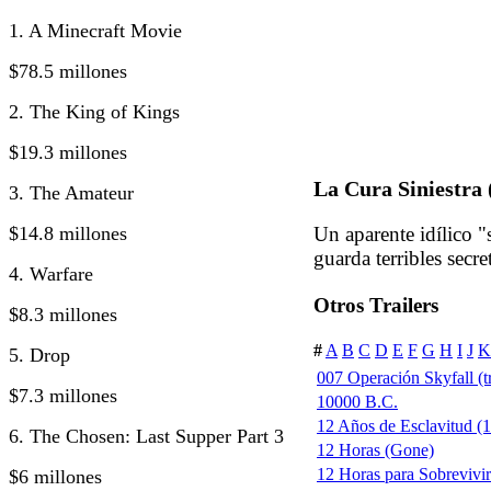
1. A Minecraft Movie
$78.5 millones
2. The King of Kings
$19.3 millones
La Cura Siniestra 
3. The Amateur
$14.8 millones
Un aparente idílico 
guarda terribles secre
4. Warfare
Otros Trailers
$8.3 millones
#
A
B
C
D
E
F
G
H
I
J
K
5. Drop
007 Operación Skyfall (tr
$7.3 millones
10000 B.C.
12 Años de Esclavitud (1
6. The Chosen: Last Supper Part 3
12 Horas (Gone)
12 Horas para Sobrevivi
$6 millones