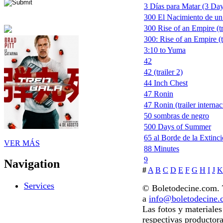
3 Días para Matar (3 Days
300 El Nacimiento de un
300 Rise of an Empire (tr
300: Rise of an Empire (t
3:10 to Yuma
42
42 (trailer 2)
44 Inch Chest
47 Ronin
47 Ronin (trailer internac
50 sombras de negro
500 Days of Summer
65 al Borde de la Extinc
VER MÁS
88 Minutes
9
Navigation
#
A
B
C
D
E
F
G
H
I
J
K
Services
© Boletodecine.com. T
a
info@boletodecine
Las fotos y materiale
respectivas productora