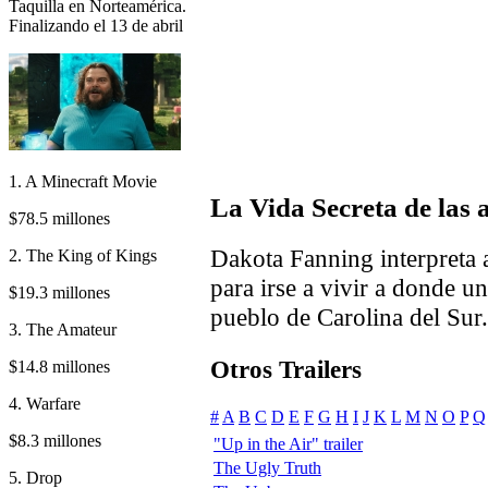
Taquilla en Norteamérica.
Finalizando el 13 de abril
1. A Minecraft Movie
La Vida Secreta de las 
$78.5 millones
Dakota Fanning interpreta 
2. The King of Kings
para irse a vivir a donde u
$19.3 millones
pueblo de Carolina del Sur.
3. The Amateur
Otros Trailers
$14.8 millones
4. Warfare
#
A
B
C
D
E
F
G
H
I
J
K
L
M
N
O
P
Q
$8.3 millones
"Up in the Air" trailer
The Ugly Truth
5. Drop