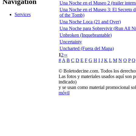
Navigation
Una Noche en el Museo 2 (trailer intern
Una Noche en el Museo 3: El Secreto d
Services
of the Tomb)
Una Noche Loca (21 and Over)
Una Noche para Sobrevivir (Run All Ni
Unbroken (Inquebrantable)
Uncertainty
Uncharted (Fuera del Mapa)
1
2
›
»
#
A
B
C
D
E
F
G
H
I
J
K
L
M
N
O
P
Q
© Boletodecine.com. Todos los derechos
Las fotos y materiales usados aquí son p
indicado)
y se usan como material promocional sol
móvil