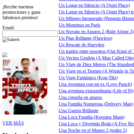
Un Lugar en Silencio (A Quiet Place)
¡Recibe nuestras
Un Lugar en Silencio (A Quiet Place) tr
promociones y gana
fabulosos premios!
Un Milagro Inesperado (Penguin Bloo
Un Monstruo en París
Email:
Un Novato en Apuros 2 (Ride Along 2)
Un Plan Brillante (Flawless)
Un Rescate de Huevitos
Un traidor entre nosotros (Our Kind of T
Un Vecino Gruñón (A Man Called Otto
Un Viaje de Diez Metros (The Hundred
Un Viaje en el Tiempo (A Wrinkle in Tim
Un Viaje Fantástico (Kon-Tiki)
Una Aventura con mi ex (Love Punch)
Una aventura extraordinaria (Life of Pi)
Una cigueña en apuros
Una Familia Numerosa (Delivery Man)
Una Guerra Brillante
Una Loca Familia (Keeping Mum)
VER MÁS
Una Loca y Divertida Boda (A Few Be
Una Noche en el Museo 2 (trailer 2)