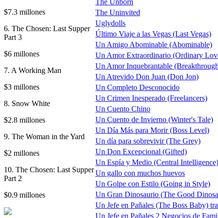
The Unborn
$7.3 millones
The Uninvited
Uglydolls
6. The Chosen: Last Supper
Último Viaje a las Vegas (Last Vegas)
Part 3
Un Amigo Abominable (Abominable)
$6 millones
Un Amor Extraordinario (Ordinary Lov
Un Amor Inquebrantable (Breakthrough
7. A Working Man
Un Atrevido Don Juan (Don Jon)
$3 millones
Un Completo Desconocido
Un Crimen Inesperado (Freelancers)
8. Snow White
Un Cuento Chino
Un Cuento de Invierno (Winter's Tale)
$2.8 millones
Un Día Más para Morir (Boss Level)
9. The Woman in the Yard
Un día para sobrevivir (The Grey)
Un Don Excepcional (Gifted)
$2 millones
Un Espía y Medio (Central Intelligence
10. The Chosen: Last Supper
Un gallo con muchos huevos
Part 2
Un Golpe con Estilo (Going in Style)
Un Gran Dinosaurio (The Good Dinosa
$0.9 millones
Un Jefe en Pañales (The Boss Baby) trai
Un Jefe en Pañales 2 Negocios de Fami