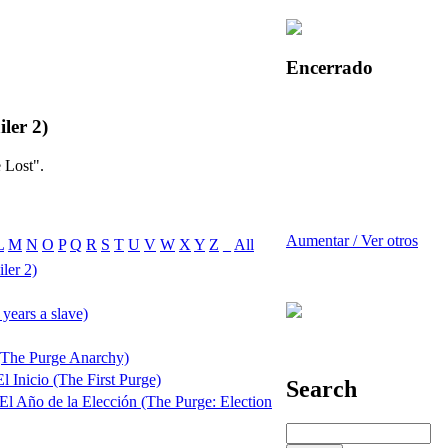
Encerrado
iler 2)
e Lost".
Aumentar / Ver otros
L
M
N
O
P
Q
R
S
T
U
V
W
X
Y
Z
_
All
ler 2)
years a slave)
 (The Purge Anarchy)
l Inicio (The First Purge)
Search
 El Año de la Elección (The Purge: Election