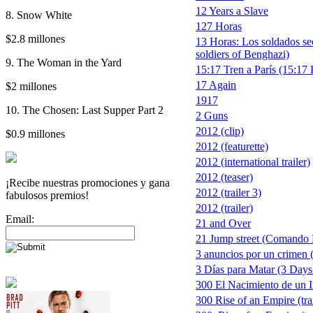
12 Years a Slave
8. Snow White
127 Horas
$2.8 millones
13 Horas: Los soldados se
soldiers of Benghazi)
9. The Woman in the Yard
15:17 Tren a París (15:17 
17 Again
$2 millones
1917
10. The Chosen: Last Supper Part 2
2 Guns
2012 (clip)
$0.9 millones
2012 (featurette)
2012 (international trailer)
2012 (teaser)
¡Recibe nuestras promociones y gana
2012 (trailer 3)
fabulosos premios!
2012 (trailer)
Email:
21 and Over
21 Jump street (Comando 
3 anuncios por un crimen 
3 Días para Matar (3 Days 
300 El Nacimiento de un 
300 Rise of an Empire (trai