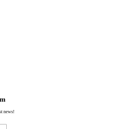
om
st news!