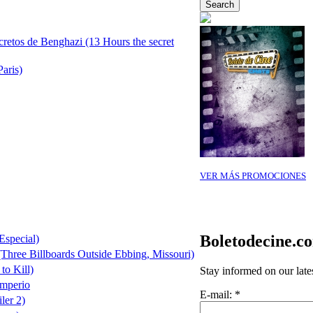
cretos de Benghazi (13 Hours the secret
Paris)
VER MÁS PROMOCIONES
Boletodecine.c
Especial)
(Three Billboards Outside Ebbing, Missouri)
to Kill)
Stay informed on our late
Imperio
E-mail:
*
ler 2)