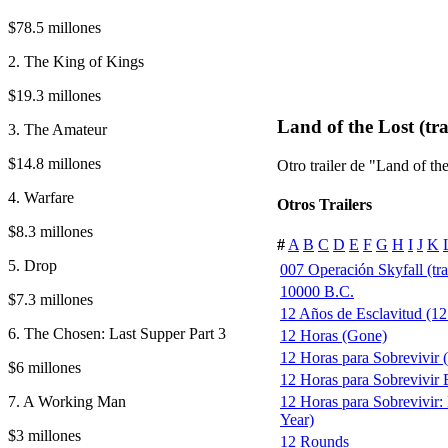
$78.5 millones
2. The King of Kings
$19.3 millones
Land of the Lost (tra
3. The Amateur
$14.8 millones
Otro trailer de "Land of th
4. Warfare
Otros Trailers
$8.3 millones
#
A
B
C
D
E
F
G
H
I
J
K
5. Drop
007 Operación Skyfall (trai
10000 B.C.
$7.3 millones
12 Años de Esclavitud (12 
6. The Chosen: Last Supper Part 3
12 Horas (Gone)
12 Horas para Sobrevivir
$6 millones
12 Horas para Sobrevivir E
7. A Working Man
12 Horas para Sobrevivir:
Year)
$3 millones
12 Rounds