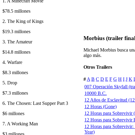
1. A Minecraft Movie
$78.5 millones
2. The King of Kings
$19.3 millones
Morbius (trailer fina
3. The Amateur
Michael Morbius busca una
$14.8 millones
algo más.
4. Warfare
Otros Trailers
$8.3 millones
#
A
B
C
D
E
F
G
H
I
J
K
5. Drop
007 Operación Skyfall (trai
$7.3 millones
10000 B.C.
12 Años de Esclavitud (12 
6. The Chosen: Last Supper Part 3
12 Horas (Gone)
12 Horas para Sobrevivir
$6 millones
12 Horas para Sobrevivir E
7. A Working Man
12 Horas para Sobrevivir:
Year)
$3 millones