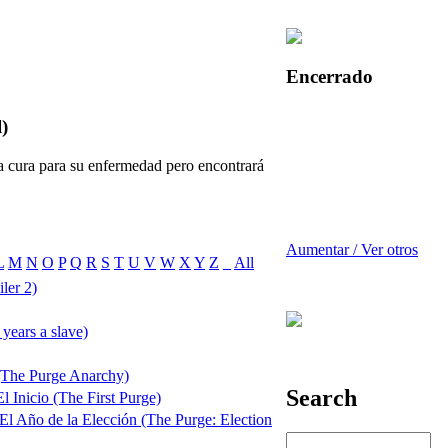
Encerrado
l)
 cura para su enfermedad pero encontrará
Aumentar / Ver otros
L
M
N
O
P
Q
R
S
T
U
V
W
X
Y
Z
_
All
ler 2)
years a slave)
 (The Purge Anarchy)
Search
l Inicio (The First Purge)
 El Año de la Elección (The Purge: Election