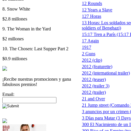
12 Rounds
8. Snow White
12 Years a Slave
127 Horas
$2.8 millones
13 Horas: Los soldados se
soldiers of Benghazi)
9. The Woman in the Yard
15:17 Tren a París (15:17 
$2 millones
17 Again
1917
10. The Chosen: Last Supper Part 2
2 Guns
$0.9 millones
2012 (clip)
2012 (featurette)
2012 (international trailer)
¡Recibe nuestras promociones y gana
2012 (teaser)
fabulosos premios!
2012 (trailer 3)
2012 (trailer)
Email:
21 and Over
21 Jump street (Comando 
3 anuncios por un crimen 
3 Días para Matar (3 Days 
300 El Nacimiento de un 
300 Rise of an Empire (trai