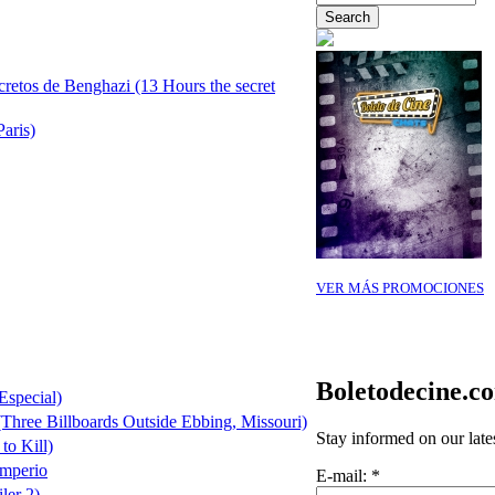
cretos de Benghazi (13 Hours the secret
Paris)
VER MÁS PROMOCIONES
Boletodecine.c
Especial)
(Three Billboards Outside Ebbing, Missouri)
Stay informed on our late
to Kill)
Imperio
E-mail:
*
ler 2)