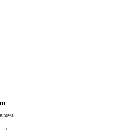
om
st news!