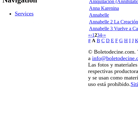
Navigation
Aniquilación (Annihilati
Anna Karenina
Services
Annabelle
Annabelle 2 La Creación
Annabelle 3 Vuelve a C
«
‹
1
2
3
4
›
»
#
A
B
C
D
E
F
G
H
I
J
© Boletodecine.com. T
a
info@boletodecine
Las fotos y materiale
respectivas productora
y se usan como materi
uso está prohibido.
Sit