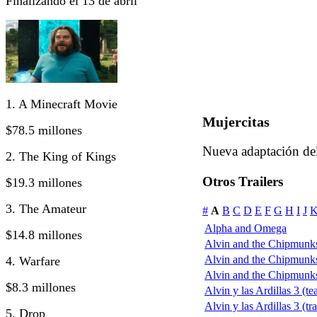
Finalizando el 13 de abril
1. A Minecraft Movie
Mujercitas
$78.5 millones
Nueva adaptación del 
2. The King of Kings
Otros Trailers
$19.3 millones
3. The Amateur
#
A
B
C
D
E
F
G
H
I
J
Alpha and Omega
$14.8 millones
Alvin and the Chipmunks
Alvin and the Chipmunks
4. Warfare
Alvin and the Chipmunks:
$8.3 millones
Alvin y las Ardillas 3 (te
Alvin y las Ardillas 3 (tra
5. Drop