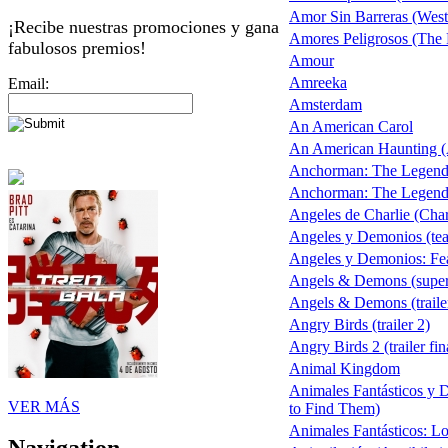
Amor Sin Barreras (West
¡Recibe nuestras promociones y gana
Amores Peligrosos (The
fabulosos premios!
Amour
Amreeka
Email:
Amsterdam
An American Carol
An American Haunting (
Anchorman: The Legend
Anchorman: The Legend 
Angeles de Charlie (Char
Angeles y Demonios (teas
Angeles y Demonios: Fea
Angels & Demons (supe
Angels & Demons (traile
Angry Birds (trailer 2)
Angry Birds 2 (trailer fin
Animal Kingdom
Animales Fantásticos y 
VER MÁS
to Find Them)
Animales Fantásticos: L