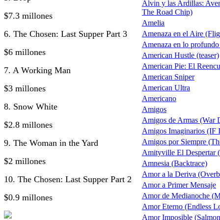
Alvin y las Ardillas: Av
The Road Chip)
$7.3 millones
Amelia
6. The Chosen: Last Supper Part 3
Amenaza en el Aire (Flig
Amenaza en lo profundo
$6 millones
American Hustle (teaser)
American Pie: El Reencu
7. A Working Man
American Sniper
$3 millones
American Ultra
Americano
8. Snow White
Amigos
Amigos de Armas (War 
$2.8 millones
Amigos Imaginarios (IF 
Amigos por Siempre (Th
9. The Woman in the Yard
Amityville El Despertar
$2 millones
Amnesia (Backtrace)
Amor a la Deriva (Overb
10. The Chosen: Last Supper Part 2
Amor a Primer Mensaje
Amor de Medianoche (M
$0.9 millones
Amor Eterno (Endless L
Amor Imposible (Salmon 