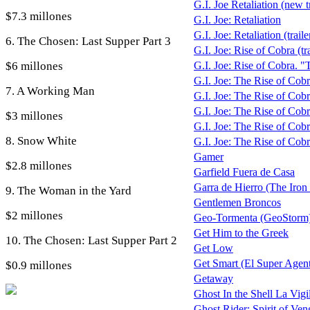
G.I. Joe Retaliation (new tr
$7.3 millones
G.I. Joe: Retaliation
G.I. Joe: Retaliation (traile
6. The Chosen: Last Supper Part 3
G.I. Joe: Rise of Cobra (tra
$6 millones
G.I. Joe: Rise of Cobra. 
G.I. Joe: The Rise of Cobr
7. A Working Man
G.I. Joe: The Rise of Cobra
G.I. Joe: The Rise of Cob
$3 millones
G.I. Joe: The Rise of Cob
8. Snow White
G.I. Joe: The Rise of Cob
Gamer
$2.8 millones
Garfield Fuera de Casa
Garra de Hierro (The Iron
9. The Woman in the Yard
Gentlemen Broncos
$2 millones
Geo-Tormenta (GeoStorm
Get Him to the Greek
10. The Chosen: Last Supper Part 2
Get Low
Get Smart (El Super Agen
$0.9 millones
Getaway
Ghost In the Shell La Vigi
Ghost Rider: Spirit of Ve