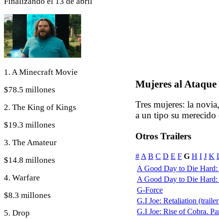
Finalizando el 13 de abril
1. A Minecraft Movie
Mujeres al Ataqu
$78.5 millones
Tres mujeres: la novia
2. The King of Kings
a un tipo su merecido
$19.3 millones
Otros Trailers
3. The Amateur
#
A
B
C
D
E
F
G
H
I
J
K
$14.8 millones
A Good Day to Die Hard:
4. Warfare
A Good Day to Die Hard: D
G-Force
$8.3 millones
G.I Joe: Retaliation (trailer
G.I Joe: Rise of Cobra. Pa
5. Drop