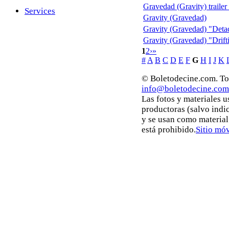
Gravedad (Gravity) trailer
Services
Gravity (Gravedad)
Gravity (Gravedad) "Deta
Gravity (Gravedad) "Drift
1
2
›
»
#
A
B
C
D
E
F
G
H
I
J
K
© Boletodecine.com. Tod
info@boletodecine.com
Las fotos y materiales 
productoras (salvo indi
y se usan como material
está prohibido.
Sitio móv