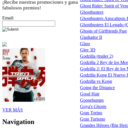
¡Recibe nuestras promociones y gana
Ghost Rider: Spirit of Veng
fabulosos premios!
Ghostbusters
Email:
Ghostbusters Apocalipsis
Ghostbusters El Legado (G
Ghosts of Girlfriends Past
Gladiador II
Glass
Glee 3D
Godzilla (trailer 2)
Godzilla 2 Rey de los Mon
Godzilla 2: El Rey de los
Godzilla Kong El Nuevo 
Godzilla vs Kong
Going the Distance
Good Hair
Goosebumps
Goya's Ghosts
VER MÁS
Gran Torino
Gran Turismo
Navigation
Grandes Héroes (Big Hero