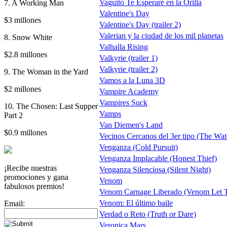
Vaguito Te Esperaré en la Orilla
7. A Working Man
Valentine's Day
$3 millones
Valentine's Day (trailer 2)
Valerian y la ciudad de los mil planetas
8. Snow White
Valhalla Rising
$2.8 millones
Valkyrie (trailer 1)
Valkyrie (trailer 2)
9. The Woman in the Yard
Vamos a la Luna 3D
$2 millones
Vampire Academy
Vampires Suck
10. The Chosen: Last Supper
Vamps
Part 2
Van Diemen's Land
$0.9 millones
Vecinos Cercanos del 3er tipo (The Wat
Venganza (Cold Pursuit)
Venganza Implacable (Honest Thief)
¡Recibe nuestras
Venganza Silenciosa (Silent Night)
promociones y gana
Venom
fabulosos premios!
Venom Carnage Liberado (Venom Let T
Venom: El último baile
Email:
Verdad o Reto (Truth or Dare)
Veronica Mars