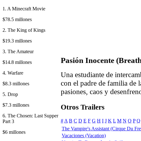
1. A Minecraft Movie
$78.5 millones
2. The King of Kings
$19.3 millones
3. The Amateur
Pasión Inocente (Breath
$14.8 millones
4. Warfare
Una estudiante de intercam
con el padre de familia de 
$8.3 millones
pasiones, caos y desenfren
5. Drop
$7.3 millones
Otros Trailers
6. The Chosen: Last Supper
#
A
B
C
D
E
F
G
H
I
J
K
L
M
N
O
P
Q
Part 3
The Vampire's Assistant (Cirque Du Fr
$6 millones
Vacaciones (Vacation)