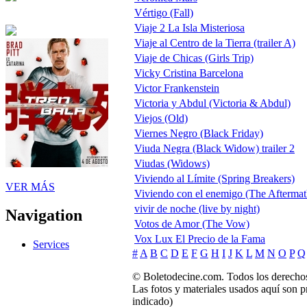
Vértigo (Fall)
Viaje 2 La Isla Misteriosa
Viaje al Centro de la Tierra (trailer A)
Viaje de Chicas (Girls Trip)
Vicky Cristina Barcelona
Victor Frankenstein
Victoria y Abdul (Victoria & Abdul)
Viejos (Old)
Viernes Negro (Black Friday)
Viuda Negra (Black Widow) trailer 2
Viudas (Widows)
Viviendo al Límite (Spring Breakers)
VER MÁS
Viviendo con el enemigo (The Aftermat
vivir de noche (live by night)
Navigation
Votos de Amor (The Vow)
Vox Lux El Precio de la Fama
Services
#
A
B
C
D
E
F
G
H
I
J
K
L
M
N
O
P
Q
© Boletodecine.com. Todos los derechos
Las fotos y materiales usados aquí son p
indicado)