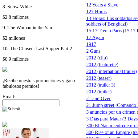
12 Years a Slave
8. Snow White
127 Horas
$2.8 millones
13 Horas: Los soldados se
soldiers of Benghazi)
9. The Woman in the Yard
15:17 Tren a París (15:17 
17 Again
$2 millones
1917
10. The Chosen: Last Supper Part 2
2 Guns
2012 (clip)
$0.9 millones
2012 (featurette)
2012 (international trailer)
2012 (teaser)
¡Recibe nuestras promociones y gana
2012 (trailer 3)
fabulosos premios!
2012 (trailer)
Email:
21 and Over
21 Jump street (Comando 
3 anuncios por un crimen 
3 Días para Matar (3 Days 
300 El Nacimiento de un 
300 Rise of an Empire (trai