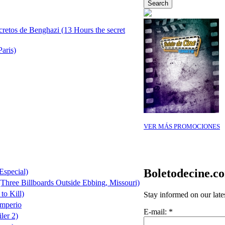
cretos de Benghazi (13 Hours the secret
Paris)
VER MÁS PROMOCIONES
Boletodecine.c
Especial)
(Three Billboards Outside Ebbing, Missouri)
to Kill)
Stay informed on our late
Imperio
E-mail:
*
ler 2)