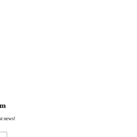
om
st news!