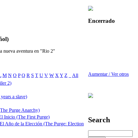
Encerrado
ñol)
na nueva aventura en "Rio 2"
Aumentar / Ver otros
L
M
N
O
P
Q
R
S
T
U
V
W
X
Y
Z
_
All
ler 2)
years a slave)
 (The Purge Anarchy)
l Inicio (The First Purge)
Search
 El Año de la Elección (The Purge: Election