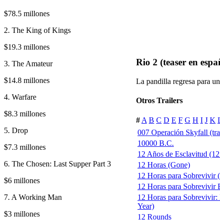
$78.5 millones
2. The King of Kings
$19.3 millones
Rio 2 (teaser en espa
3. The Amateur
$14.8 millones
La pandilla regresa para u
4. Warfare
Otros Trailers
$8.3 millones
#
A
B
C
D
E
F
G
H
I
J
K
5. Drop
007 Operación Skyfall (trai
10000 B.C.
$7.3 millones
12 Años de Esclavitud (12 
6. The Chosen: Last Supper Part 3
12 Horas (Gone)
12 Horas para Sobrevivir
$6 millones
12 Horas para Sobrevivir E
7. A Working Man
12 Horas para Sobrevivir:
Year)
$3 millones
12 Rounds