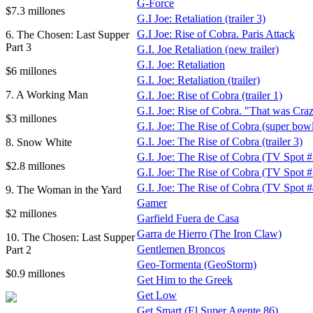
G-Force
$7.3 millones
G.I Joe: Retaliation (trailer 3)
G.I Joe: Rise of Cobra. Paris Attack
6. The Chosen: Last Supper
Part 3
G.I. Joe Retaliation (new trailer)
G.I. Joe: Retaliation
$6 millones
G.I. Joe: Retaliation (trailer)
7. A Working Man
G.I. Joe: Rise of Cobra (trailer 1)
G.I. Joe: Rise of Cobra. "That was Cra
$3 millones
G.I. Joe: The Rise of Cobra (super bowl 
G.I. Joe: The Rise of Cobra (trailer 3)
8. Snow White
G.I. Joe: The Rise of Cobra (TV Spot #
$2.8 millones
G.I. Joe: The Rise of Cobra (TV Spot #
G.I. Joe: The Rise of Cobra (TV Spot #
9. The Woman in the Yard
Gamer
$2 millones
Garfield Fuera de Casa
Garra de Hierro (The Iron Claw)
10. The Chosen: Last Supper
Gentlemen Broncos
Part 2
Geo-Tormenta (GeoStorm)
$0.9 millones
Get Him to the Greek
Get Low
Get Smart (El Super Agente 86)