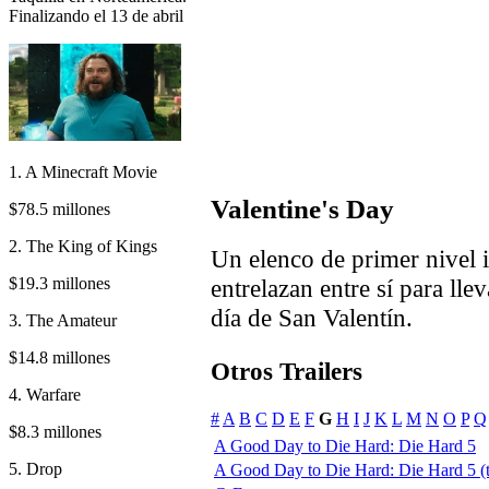
Finalizando el 13 de abril
1. A Minecraft Movie
Valentine's Day
$78.5 millones
2. The King of Kings
Un elenco de primer nivel i
$19.3 millones
entrelazan entre sí para lle
día de San Valentín.
3. The Amateur
$14.8 millones
Otros Trailers
4. Warfare
#
A
B
C
D
E
F
G
H
I
J
K
L
M
N
O
P
Q
$8.3 millones
A Good Day to Die Hard: Die Hard 5
5. Drop
A Good Day to Die Hard: Die Hard 5 (tr