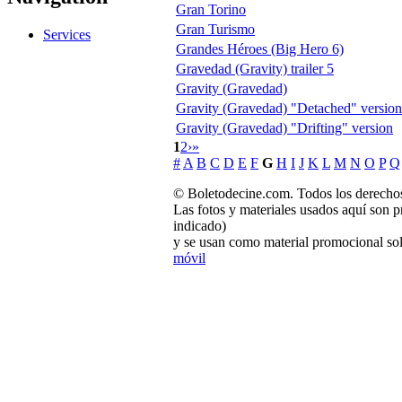
Gran Torino
Gran Turismo
Services
Grandes Héroes (Big Hero 6)
Gravedad (Gravity) trailer 5
Gravity (Gravedad)
Gravity (Gravedad) "Detached" version
Gravity (Gravedad) "Drifting" version
1
2
›
»
#
A
B
C
D
E
F
G
H
I
J
K
L
M
N
O
P
Q
© Boletodecine.com. Todos los derechos
Las fotos y materiales usados aquí son p
indicado)
y se usan como material promocional sol
móvil