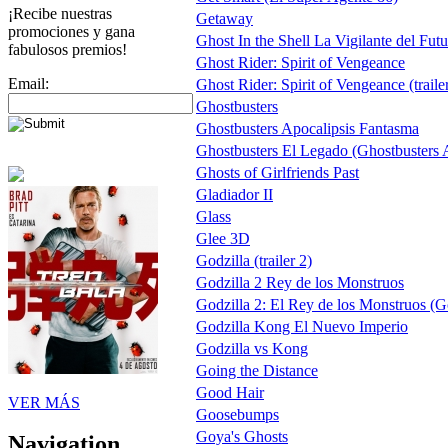
¡Recibe nuestras
Getaway
promociones y gana
Ghost In the Shell La Vigilante del Fut
fabulosos premios!
Ghost Rider: Spirit of Vengeance
Email:
Ghost Rider: Spirit of Vengeance (traile
Ghostbusters
Ghostbusters Apocalipsis Fantasma
Ghostbusters El Legado (Ghostbusters A
Ghosts of Girlfriends Past
Gladiador II
Glass
Glee 3D
Godzilla (trailer 2)
Godzilla 2 Rey de los Monstruos
Godzilla 2: El Rey de los Monstruos (G
Godzilla Kong El Nuevo Imperio
Godzilla vs Kong
Going the Distance
Good Hair
VER MÁS
Goosebumps
Goya's Ghosts
Navigation