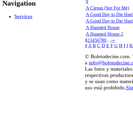
9
Navigation
A Ciegas (See For Me)
A Good Day to Die Hard
Services
A Good Day to Die Hard: 
A Haunted House
A Haunted House 2
1
2
3
4
5
6
7
8
9
…
›
»
#
A
B
C
D
E
F
G
H
I
J
K
© Boletodecine.com. T
a
info@boletodecine
Las fotos y materiale
respectivas productora
y se usan como materi
uso está prohibido.
Sit