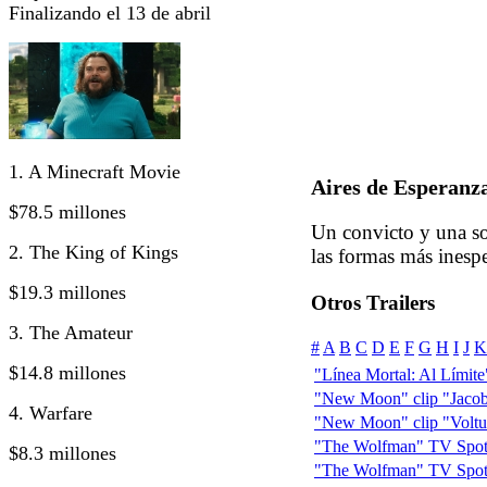
Finalizando el 13 de abril
1. A Minecraft Movie
Aires de Esperanz
$78.5 millones
Un convicto y una so
2. The King of Kings
las formas más inesp
$19.3 millones
Otros Trailers
3. The Amateur
#
A
B
C
D
E
F
G
H
I
J
K
$14.8 millones
"Línea Mortal: Al Límite" 
"New Moon" clip "Jacob
4. Warfare
"New Moon" clip "Voltur
"The Wolfman" TV Spot:
$8.3 millones
"The Wolfman" TV Spot