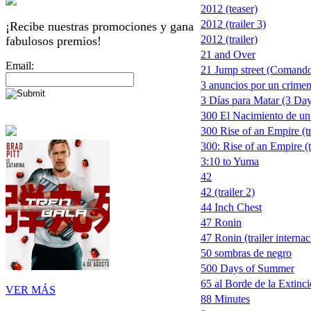
2012 (teaser)
2012 (trailer 3)
¡Recibe nuestras promociones y gana
2012 (trailer)
fabulosos premios!
21 and Over
Email:
21 Jump street (Comando
3 anuncios por un crimen
3 Días para Matar (3 Days
300 El Nacimiento de un
300 Rise of an Empire (tr
300: Rise of an Empire (t
3:10 to Yuma
42
42 (trailer 2)
44 Inch Chest
47 Ronin
47 Ronin (trailer internac
50 sombras de negro
500 Days of Summer
65 al Borde de la Extinc
VER MÁS
88 Minutes