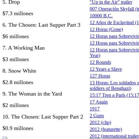
5. Drop
"Up in the Air" trailer
007 Operación Skyfall (tr
$7.3 millones
10000 B.C.
12 Años de Esclavitud (1
6. The Chosen: Last Supper Part 3
12 Horas (Gone)
$6 millones
12 Horas para Sobrevivi
12 Horas para Sobrevivir 
7. A Working Man
12 Horas para Sobrevivir
Year)
$3 millones
12 Rounds
12 Years a Slave
8. Snow White
127 Horas
$2.8 millones
13 Horas: Los soldados s
soldiers of Benghazi)
9. The Woman in the Yard
15:17 Tren a París (15:17
17 Again
$2 millones
1917
2 Guns
10. The Chosen: Last Supper Part 2
2012 (clip)
$0.9 millones
2012 (featurette)
2012 (international trailer