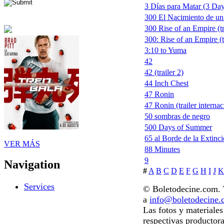
3 Días para Matar (3 Days
300 El Nacimiento de un
300 Rise of an Empire (tr
300: Rise of an Empire (t
3:10 to Yuma
42
42 (trailer 2)
44 Inch Chest
47 Ronin
47 Ronin (trailer internac
50 sombras de negro
500 Days of Summer
65 al Borde de la Extinc
VER MÁS
88 Minutes
9
Navigation
#
A
B
C
D
E
F
G
H
I
J
K
Services
© Boletodecine.com. T
a
info@boletodecine
Las fotos y materiale
respectivas productora