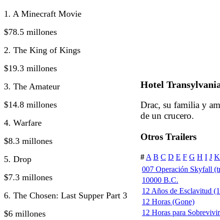
1. A Minecraft Movie
$78.5 millones
2. The King of Kings
$19.3 millones
Hotel Transylvania
3. The Amateur
$14.8 millones
Drac, su familia y a
de un crucero.
4. Warfare
Otros Trailers
$8.3 millones
#
A
B
C
D
E
F
G
H
I
J
K
5. Drop
007 Operación Skyfall (tr
$7.3 millones
10000 B.C.
12 Años de Esclavitud (1
6. The Chosen: Last Supper Part 3
12 Horas (Gone)
12 Horas para Sobrevivi
$6 millones