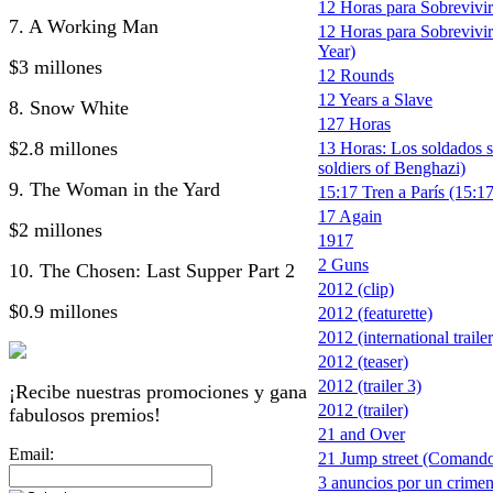
12 Horas para Sobrevivir 
7. A Working Man
12 Horas para Sobrevivir
Year)
$3 millones
12 Rounds
12 Years a Slave
8. Snow White
127 Horas
$2.8 millones
13 Horas: Los soldados s
soldiers of Benghazi)
9. The Woman in the Yard
15:17 Tren a París (15:17
17 Again
$2 millones
1917
2 Guns
10. The Chosen: Last Supper Part 2
2012 (clip)
$0.9 millones
2012 (featurette)
2012 (international trailer
2012 (teaser)
2012 (trailer 3)
¡Recibe nuestras promociones y gana
2012 (trailer)
fabulosos premios!
21 and Over
Email:
21 Jump street (Comando
3 anuncios por un crimen