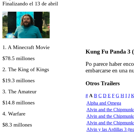
Finalizando el 13 de abril
1. A Minecraft Movie
Kung Fu Panda 3 (
$78.5 millones
Po parece haber enco
2. The King of Kings
embarcarse en una n
$19.3 millones
Otros Trailers
3. The Amateur
#
A
B
C
D
E
F
G
H
I
J
$14.8 millones
Alpha and Omega
Alvin and the Chipmunks
4. Warfare
Alvin and the Chipmunks
Alvin and the Chipmunks:
$8.3 millones
Alvin y las Ardillas 3 (te