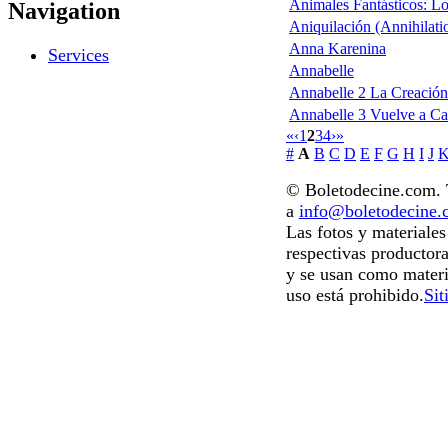
Animales Fantásticos: L
Navigation
Aniquilación (Annihilati
Anna Karenina
Services
Annabelle
Annabelle 2 La Creación
Annabelle 3 Vuelve a C
«
‹
1
2
3
4
›
»
#
A
B
C
D
E
F
G
H
I
J
© Boletodecine.com. T
a
info@boletodecine
Las fotos y materiale
respectivas productora
y se usan como materi
uso está prohibido.
Sit