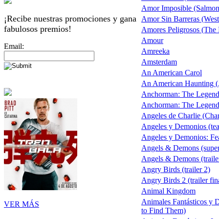
Amor Imposible (Salmon 
¡Recibe nuestras promociones y gana
Amor Sin Barreras (West
fabulosos premios!
Amores Peligrosos (The
Amour
Email:
Amreeka
Amsterdam
An American Carol
An American Haunting (
Anchorman: The Legend
Anchorman: The Legend 
Angeles de Charlie (Char
Angeles y Demonios (teas
Angeles y Demonios: Fea
Angels & Demons (supe
Angels & Demons (traile
Angry Birds (trailer 2)
Angry Birds 2 (trailer fin
Animal Kingdom
Animales Fantásticos y 
VER MÁS
to Find Them)