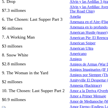
5. Drop
Alvin y las Ardillas 3 (tra
Alvin y las Ardillas: Av
$7.3 millones
The Road Chip)
Amelia
6. The Chosen: Last Supper Part 3
Amenaza en el Aire (Flig
Amenaza en lo profundo
$6 millones
American Hustle (teaser)
7. A Working Man
American Pie: El Reencu
American Sniper
$3 millones
American Ultra
Americano
8. Snow White
Amigos
$2.8 millones
Amigos de Armas (War 
Amigos Imaginarios (IF 
9. The Woman in the Yard
Amigos por Siempre (Th
Amityville El Despertar
$2 millones
Amnesia (Backtrace)
10. The Chosen: Last Supper Part 2
Amor a la Deriva (Overb
Amor a Primer Mensaje
$0.9 millones
Amor de Medianoche (M
Amor Eterno (Endless L