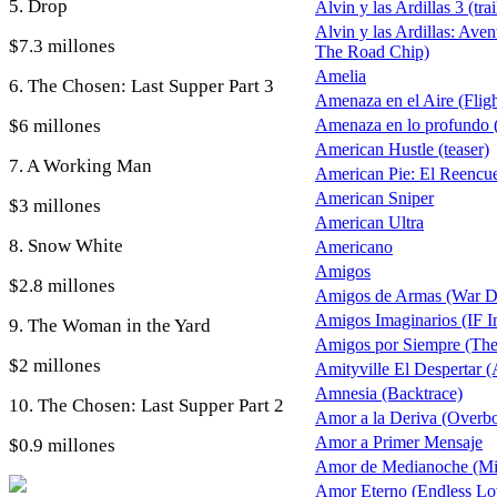
5. Drop
Alvin y las Ardillas 3 (trai
Alvin y las Ardillas: Ave
$7.3 millones
The Road Chip)
Amelia
6. The Chosen: Last Supper Part 3
Amenaza en el Aire (Fligh
$6 millones
Amenaza en lo profundo 
American Hustle (teaser)
7. A Working Man
American Pie: El Reencu
American Sniper
$3 millones
American Ultra
8. Snow White
Americano
Amigos
$2.8 millones
Amigos de Armas (War D
Amigos Imaginarios (IF I
9. The Woman in the Yard
Amigos por Siempre (The
$2 millones
Amityville El Despertar 
Amnesia (Backtrace)
10. The Chosen: Last Supper Part 2
Amor a la Deriva (Overb
Amor a Primer Mensaje
$0.9 millones
Amor de Medianoche (Mi
Amor Eterno (Endless Lo