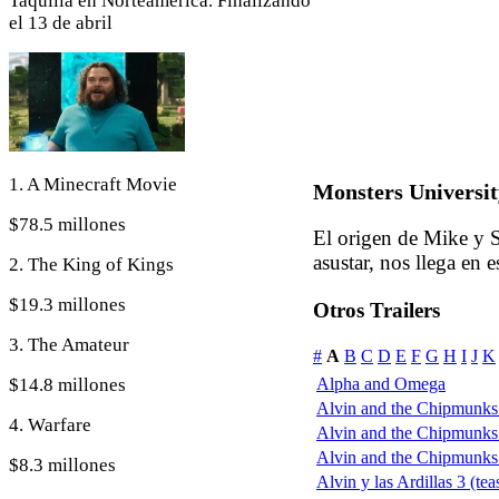
Taquilla en Norteamérica. Finalizando
el 13 de abril
1. A Minecraft Movie
Monsters University
$78.5 millones
El origen de Mike y S
asustar, nos llega en 
2. The King of Kings
$19.3 millones
Otros Trailers
3. The Amateur
#
A
B
C
D
E
F
G
H
I
J
K
$14.8 millones
Alpha and Omega
Alvin and the Chipmunks:
4. Warfare
Alvin and the Chipmunks:
Alvin and the Chipmunks: 
$8.3 millones
Alvin y las Ardillas 3 (tea