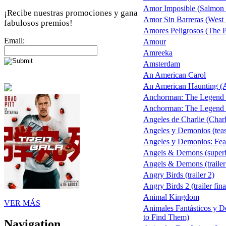
Amor Imposible (Salmon 
¡Recibe nuestras promociones y gana
Amor Sin Barreras (West 
fabulosos premios!
Amores Peligrosos (The 
Email:
Amour
Amreeka
Amsterdam
An American Carol
An American Haunting (A
Anchorman: The Legend 
Anchorman: The Legend C
Angeles de Charlie (Charl
Angeles y Demonios (tease
Angeles y Demonios: Feat
Angels & Demons (super
Angels & Demons (trailer
Angry Birds (trailer 2)
Angry Birds 2 (trailer fina
Animal Kingdom
VER MÁS
Animales Fantásticos y D
to Find Them)
Navigation