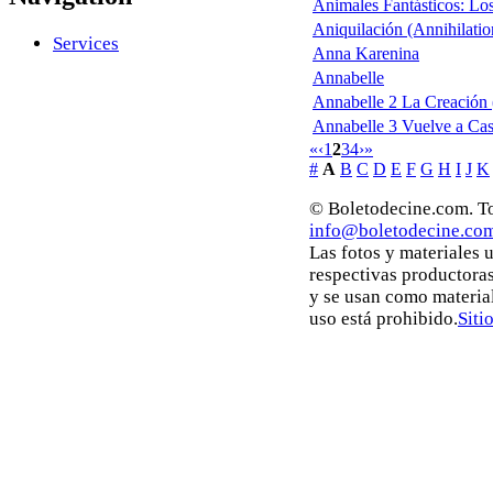
Animales Fantásticos: Lo
Aniquilación (Annihilatio
Services
Anna Karenina
Annabelle
Annabelle 2 La Creación 
Annabelle 3 Vuelve a Ca
«
‹
1
2
3
4
›
»
#
A
B
C
D
E
F
G
H
I
J
K
© Boletodecine.com. To
info@boletodecine.co
Las fotos y materiales 
respectivas productoras
y se usan como materia
uso está prohibido.
Siti