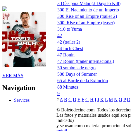
3 Días para Matar (3 Days to Kill)
300 El Nacimiento de un Imperio
300 Rise of an Empire (trailer 2)
300: Rise of an Empire (teaser)
3:10 to Yuma
42
42 (trailer 2)
44 Inch Chest
47 Ronin
47 Ronin (trailer internacional)
50 sombras de negro
500 Days of Summer
VER MÁS
65 al Borde de la Extinción
Navigation
88 Minutes
9
#
A
B
C
D
E
F
G
H
I
J
K
L
M
N
O
P
Q
Services
© Boletodecine.com. Todos los derechos
Las fotos y materiales usados aquí son p
indicado)
y se usan como material promocional sol
móvil