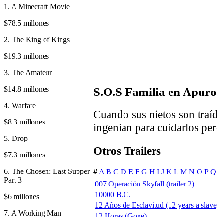
1. A Minecraft Movie
$78.5 millones
2. The King of Kings
$19.3 millones
3. The Amateur
$14.8 millones
S.O.S Familia en Apuro
4. Warfare
Cuando sus nietos son traíd
$8.3 millones
ingenian para cuidarlos per
5. Drop
Otros Trailers
$7.3 millones
6. The Chosen: Last Supper
#
A
B
C
D
E
F
G
H
I
J
K
L
M
N
O
P
Q
Part 3
007 Operación Skyfall (trailer 2)
10000 B.C.
$6 millones
12 Años de Esclavitud (12 years a slave
7. A Working Man
12 Horas (Gone)