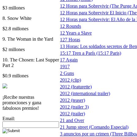
12 Horas para Sobrevivir (The Purge A
$3 millones
12 Horas para Sobrevivir El Inicio (The
8. Snow White
12 Horas para Sobrevivir: El Año de la 
12 Rounds
$2.8 millones
12 Years a Slave
9. The Woman in the Yard
127 Horas
13 Horas: Los soldados secretos de Beng
$2 millones
15:17 Tren a París (15:17 Paris)
10. The Chosen: Last Supper
17 Again
Part 2
1917
2 Guns
$0.9 millones
2012 (clip)
2012 (featurette)
2012 (international trailer)
¡Recibe nuestras
2012 (teaser)
promociones y gana
2012 (trailer 3)
fabulosos premios!
2012 (trailer)
Email:
21 and Over
21 Jump street (Comando Especial)
3 anuncios por un crimen (Three Billbo