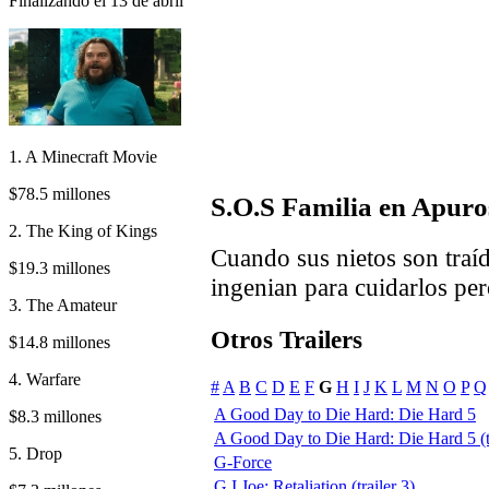
Finalizando el 13 de abril
1. A Minecraft Movie
$78.5 millones
S.O.S Familia en Apuro
2. The King of Kings
Cuando sus nietos son traíd
$19.3 millones
ingenian para cuidarlos per
3. The Amateur
Otros Trailers
$14.8 millones
4. Warfare
#
A
B
C
D
E
F
G
H
I
J
K
L
M
N
O
P
Q
A Good Day to Die Hard: Die Hard 5
$8.3 millones
A Good Day to Die Hard: Die Hard 5 (tr
5. Drop
G-Force
G.I Joe: Retaliation (trailer 3)