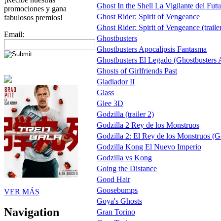
Ghost In the Shell La Vigilante del Fut
promociones y gana
Ghost Rider: Spirit of Vengeance
fabulosos premios!
Ghost Rider: Spirit of Vengeance (traile
Email:
Ghostbusters
Ghostbusters Apocalipsis Fantasma
Ghostbusters El Legado (Ghostbusters A
Ghosts of Girlfriends Past
Gladiador II
Glass
Glee 3D
Godzilla (trailer 2)
Godzilla 2 Rey de los Monstruos
Godzilla 2: El Rey de los Monstruos (G
Godzilla Kong El Nuevo Imperio
Godzilla vs Kong
Going the Distance
Good Hair
Goosebumps
VER MÁS
Goya's Ghosts
Navigation
Gran Torino