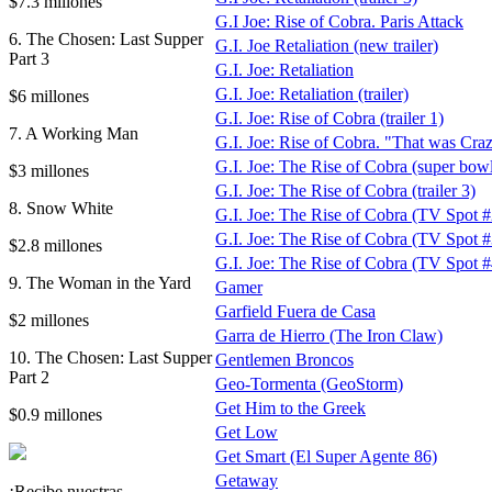
$7.3 millones
G.I Joe: Rise of Cobra. Paris Attack
6. The Chosen: Last Supper
G.I. Joe Retaliation (new trailer)
Part 3
G.I. Joe: Retaliation
G.I. Joe: Retaliation (trailer)
$6 millones
G.I. Joe: Rise of Cobra (trailer 1)
7. A Working Man
G.I. Joe: Rise of Cobra. "That was Cra
G.I. Joe: The Rise of Cobra (super bowl 
$3 millones
G.I. Joe: The Rise of Cobra (trailer 3)
8. Snow White
G.I. Joe: The Rise of Cobra (TV Spot #
G.I. Joe: The Rise of Cobra (TV Spot #
$2.8 millones
G.I. Joe: The Rise of Cobra (TV Spot #
9. The Woman in the Yard
Gamer
Garfield Fuera de Casa
$2 millones
Garra de Hierro (The Iron Claw)
10. The Chosen: Last Supper
Gentlemen Broncos
Part 2
Geo-Tormenta (GeoStorm)
Get Him to the Greek
$0.9 millones
Get Low
Get Smart (El Super Agente 86)
Getaway
¡Recibe nuestras