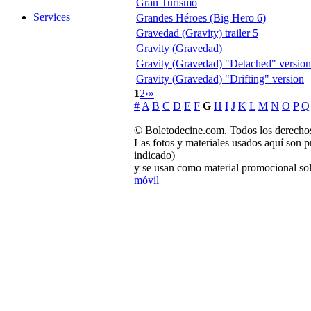
Gran Turismo
Services
Grandes Héroes (Big Hero 6)
Gravedad (Gravity) trailer 5
Gravity (Gravedad)
Gravity (Gravedad) "Detached" version
Gravity (Gravedad) "Drifting" version
1
2
›
»
#
A
B
C
D
E
F
G
H
I
J
K
L
M
N
O
P
Q
© Boletodecine.com. Todos los derechos
Las fotos y materiales usados aquí son p
indicado)
y se usan como material promocional sol
móvil