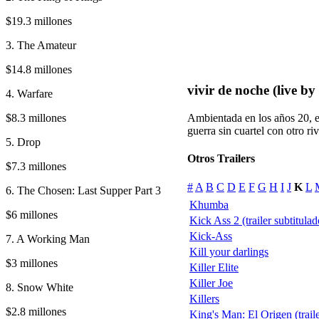
$19.3 millones
3. The Amateur
$14.8 millones
vivir de noche (live by
4. Warfare
$8.3 millones
Ambientada en los años 20, e
guerra sin cuartel con otro riv
5. Drop
Otros Trailers
$7.3 millones
#
A
B
C
D
E
F
G
H
I
J
K
L
6. The Chosen: Last Supper Part 3
Khumba
$6 millones
Kick Ass 2 (trailer subtitulad
Kick-Ass
7. A Working Man
Kill your darlings
$3 millones
Killer Elite
Killer Joe
8. Snow White
Killers
$2.8 millones
King's Man: El Origen (traile