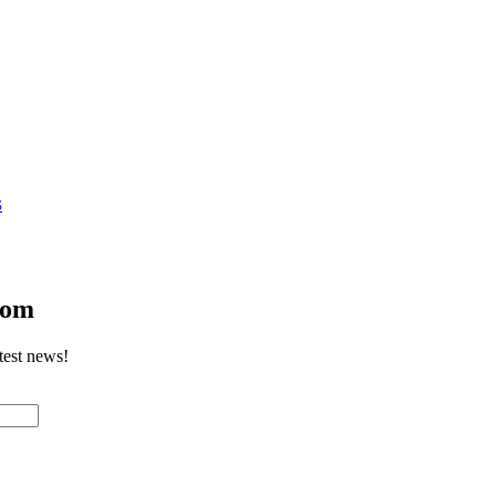
S
com
test news!