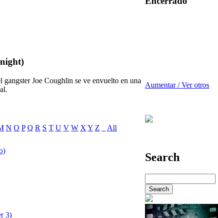
Encerrado
 night)
l gangster Joe Coughlin se ve envuelto en una
Aumentar / Ver otros
al.
M
N
O
P
Q
R
S
T
U
V
W
X
Y
Z
_
All
o)
Search
r 3)