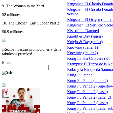
Kingsman El Círculo Dorad
9. The Woman in the Yard
Kingsman El Círculo Dorad
version
$2 millones
Kingsman El Origen (trailer 
10. The Chosen: Last Supper Part 2
Kingsman: El Servicio Secre
Kiss of the Damned
$0.9 millones
Knight & Day (teaser)
Knight & Day (trailer)
Knowing (trailer 1)
¡Recibe nuestras promociones y gana
Knowing (trailer 2)
fabulosos premios!
Kong La Isla Calavera (Kong
Email:
Krampus: El Terror de la Na
Kubo y la Búsqueda Samurai
Kung Fu Panda
Kung Fu Panda (trailer 2)
Kung Fu Panda 2 (Superbow
Kung Fu Panda 2 (teaser)
Kung Fu Panda 2 (trailer 2)
Kung Fu Panda 3 (teaser)
Kung Fu Panda 3 (trailer sub