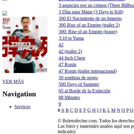
3 anuncios por un crimen (Three Billbo
3 Días para Matar (3 Days to Kill)
300 El Nacimiento de un Imperio
300 Rise of an Empire (trailer 2)
300: Rise of an Empire (teaser)
3:10 to Yuma
42
42 (trailer 2)
44 Inch Chest
47 Ronin
47 Ronin (trailer internacional)
50 sombras de negro
VER MÁS
500 Days of Summer
65 al Borde de la Extinción
Navigation
88 Minutes
9
Services
#
A
B
C
D
E
F
G
H
I
J
K
L
M
N
O
P
Q
© Boletodecine.com. Todos los derechos
Las fotos y materiales usados aquí son p
indicado)