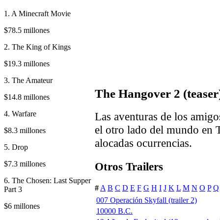
1. A Minecraft Movie
$78.5 millones
2. The King of Kings
$19.3 millones
3. The Amateur
The Hangover 2 (teaser
$14.8 millones
4. Warfare
Las aventuras de los amigos
el otro lado del mundo en 
$8.3 millones
alocadas ocurrencias.
5. Drop
$7.3 millones
Otros Trailers
6. The Chosen: Last Supper
#
A
B
C
D
E
F
G
H
I
J
K
L
M
N
O
P
Q
Part 3
007 Operación Skyfall (trailer 2)
$6 millones
10000 B.C.