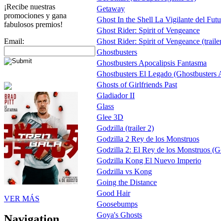
¡Recibe nuestras
Getaway
promociones y gana
Ghost In the Shell La Vigilante del Fut
fabulosos premios!
Ghost Rider: Spirit of Vengeance
Email:
Ghost Rider: Spirit of Vengeance (traile
Ghostbusters
Ghostbusters Apocalipsis Fantasma
Ghostbusters El Legado (Ghostbusters A
Ghosts of Girlfriends Past
Gladiador II
Glass
Glee 3D
Godzilla (trailer 2)
Godzilla 2 Rey de los Monstruos
Godzilla 2: El Rey de los Monstruos (G
Godzilla Kong El Nuevo Imperio
Godzilla vs Kong
Going the Distance
Good Hair
VER MÁS
Goosebumps
Goya's Ghosts
Navigation