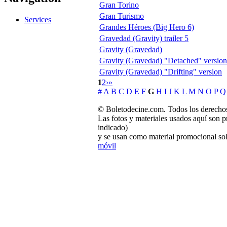
Gran Torino
Gran Turismo
Services
Grandes Héroes (Big Hero 6)
Gravedad (Gravity) trailer 5
Gravity (Gravedad)
Gravity (Gravedad) "Detached" version
Gravity (Gravedad) "Drifting" version
1
2
›
»
#
A
B
C
D
E
F
G
H
I
J
K
L
M
N
O
P
Q
© Boletodecine.com. Todos los derechos
Las fotos y materiales usados aquí son p
indicado)
y se usan como material promocional sol
móvil