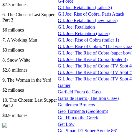
G-Force
$7.3 millones
G.I Joe: Retaliation (trailer 3)
G.I Joe: Rise of Cobra. Paris Attack
6. The Chosen: Last Supper
Part 3
G.I. Joe Retaliation (new trailer)
G.I. Joe: Retaliation
$6 millones
G.I. Joe: Retaliation (trailer)
7. A Working Man
G.I. Joe: Rise of Cobra (trailer 1)
G.I. Joe: Rise of Cobra. "That was Cra
$3 millones
G.I. Joe: The Rise of Cobra (super bowl 
G.I. Joe: The Rise of Cobra (trailer 3)
8. Snow White
G.I. Joe: The Rise of Cobra (TV Spot #
$2.8 millones
G.I. Joe: The Rise of Cobra (TV Spot #
G.I. Joe: The Rise of Cobra (TV Spot #
9. The Woman in the Yard
Gamer
$2 millones
Garfield Fuera de Casa
Garra de Hierro (The Iron Claw)
10. The Chosen: Last Supper
Gentlemen Broncos
Part 2
Geo-Tormenta (GeoStorm)
$0.9 millones
Get Him to the Greek
Get Low
Get Smart (El Super Agente 86)