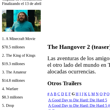
Finalizando el 13 de abril
1. A Minecraft Movie
The Hangover 2 (teaser
$78.5 millones
2. The King of Kings
Las aventuras de los amigos
$19.3 millones
el otro lado del mundo en 
alocadas ocurrencias.
3. The Amateur
$14.8 millones
Otros Trailers
4. Warfare
#
A
B
C
D
E
F
G
H
I
J
K
L
M
N
O
P
Q
$8.3 millones
A Good Day to Die Hard: Die Hard 5
5. Drop
A Good Day to Die Hard: Die Hard 5 (tr