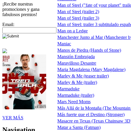
¡Recibe nuestras
Man of Steel ("fate of your planet" traile
promociones y gana
Man of Steel (trailer 2)
fabulosos premios!
Man of Steel (trailer 3)
Email:
Man of Steel: trailer 3 subtitulado esp
Man on a Ledge
Manchester Junto al Mar (Manchester b
Maniac
Manos de Piedra (Hands of Stone)
Mansión Embrujada
Maravilloso Desastre
Maria Magdalena (Mary Magdalene)
Marley & Me (teaser trailer)
Marley & Me (trailer)
Marmaduke
Marmaduke (trailer)
Mars Need Moms
Más Allá de la Montaña (The Mountai
Más fuerte que el Destino (Stronger)
VER MÁS
Masacre en Texas (Texas Chainsaw 3D
Matar a Santa (Fatman)
Navigation