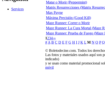
Matar o Morir (Peppermint)
Matrix Resurrecciones (Matrix Resurrec
Services
Max Payne
Máxima Precisión (Good Kill)
Maze Runner: Correr o Morir
Maze Runner: La Cura Mortal (Maze Run
Maze Runner: Prueba de Fuego (Maze R
1
2
3
4
›
»
#
A
B
C
D
E
F
G
H
I
J
K
L
M
N
O
P
Q
© Boletodecine.com. Todos los derechos
Las fotos y materiales usados aquí son p
indicado)
y se usan como material promocional sol
móvil