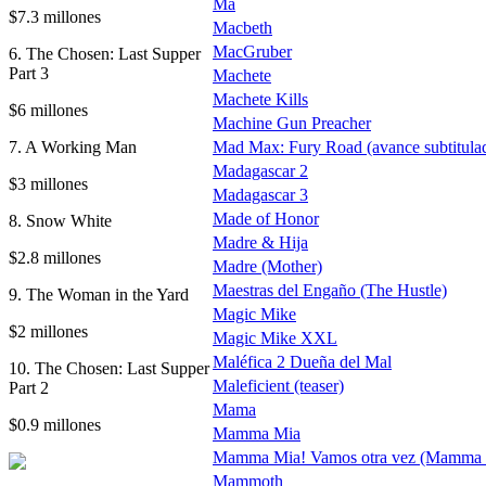
Ma
$7.3 millones
Macbeth
MacGruber
6. The Chosen: Last Supper
Part 3
Machete
Machete Kills
$6 millones
Machine Gun Preacher
7. A Working Man
Mad Max: Fury Road (avance subtitula
Madagascar 2
$3 millones
Madagascar 3
Made of Honor
8. Snow White
Madre & Hija
$2.8 millones
Madre (Mother)
Maestras del Engaño (The Hustle)
9. The Woman in the Yard
Magic Mike
$2 millones
Magic Mike XXL
Maléfica 2 Dueña del Mal
10. The Chosen: Last Supper
Maleficient (teaser)
Part 2
Mama
$0.9 millones
Mamma Mia
Mamma Mia! Vamos otra vez (Mamma 
Mammoth