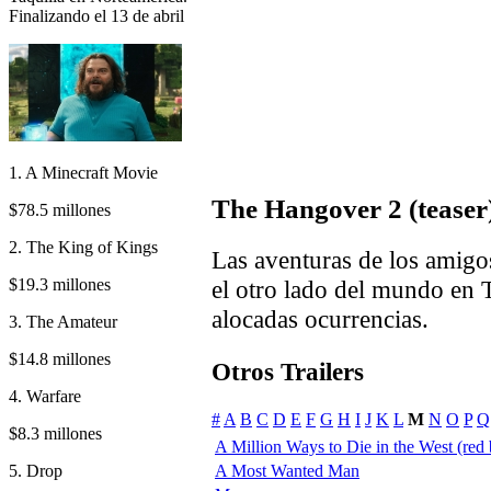
Finalizando el 13 de abril
1. A Minecraft Movie
The Hangover 2 (teaser
$78.5 millones
2. The King of Kings
Las aventuras de los amigos
$19.3 millones
el otro lado del mundo en 
alocadas ocurrencias.
3. The Amateur
$14.8 millones
Otros Trailers
4. Warfare
#
A
B
C
D
E
F
G
H
I
J
K
L
M
N
O
P
Q
$8.3 millones
A Million Ways to Die in the West (red b
5. Drop
A Most Wanted Man