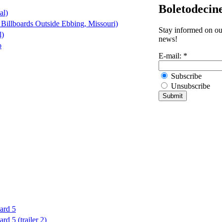
Boletodecin
al)
 Billboards Outside Ebbing, Missouri)
Stay informed on our
l)
news!
o
E-mail:
*
Subscribe
Unsubscribe
ard 5
d 5 (trailer 2)