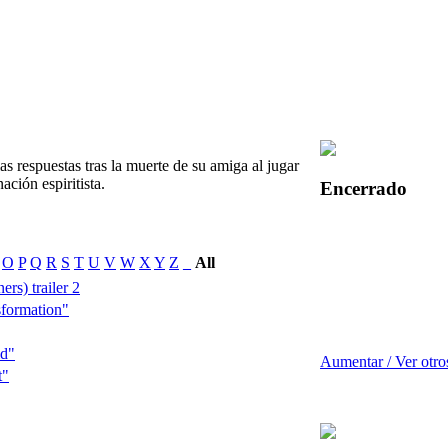
s respuestas tras la muerte de su amiga al jugar
ación espiritista.
Encerrado
O
P
Q
R
S
T
U
V
W
X
Y
Z
_
All
ers) trailer 2
formation"
id"
Aumentar / Ver otro
t"