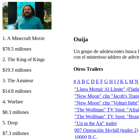
1. A Minecraft Movie
Ouija
$78.5 millones
Un grupo de adolescentes busca la
con el misterioso tablero de adivin
2. The King of Kings
Otros Trailers
$19.3 millones
3. The Amateur
#
A
B
C
D
E
F
G
H
I
J
K
L
M
N
"Línea Mortal: Al Límite" (Flatlin
$14.8 millones
"New Moon" clip "Jacob's Trans
4. Warfare
"New Moon" clip "Volturi fight"
"The Wolfman" TV Spot: "Afra
$8.3 millones
"The Wolfman" TV Spot: "Beas
5. Drop
"Up in the Air" trailer
007 Operación Skyfall (trailer 2)
$7.3 millones
10000 B.C.