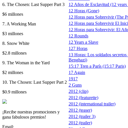
6. The Chosen: Last Supper Part 3
12 Años de Esclavitud (12 years 
12 Horas (Gone)
$6 millones
12 Horas para Sobrevivir (The 
12 Horas para Sobrevivir El Inic
7. A Working Man
12 Horas para Sobrevivir: El Año
$3 millones
12 Rounds
12 Years a Slave
8. Snow White
127 Horas
$2.8 millones
13 Horas: Los soldados secretos 
Benghazi)
9. The Woman in the Yard
15:17 Tren a París (15:17 Paris)
$2 millones
17 Again
1917
10. The Chosen: Last Supper Part 2
2 Guns
2012 (clip)
$0.9 millones
2012 (featurette)
2012 (international trailer)
2012 (teaser)
¡Recibe nuestras promociones y
2012 (trailer 3)
gana fabulosos premios!
2012 (trailer)
Email: