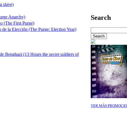
a slave)
Search
Purge Anarchy)
io (The First Purge)
 de la Elección (The Purge: Election Year)
de Benghazi (13 Hours the secret soldiers of
VER MÁS PROMOCIO