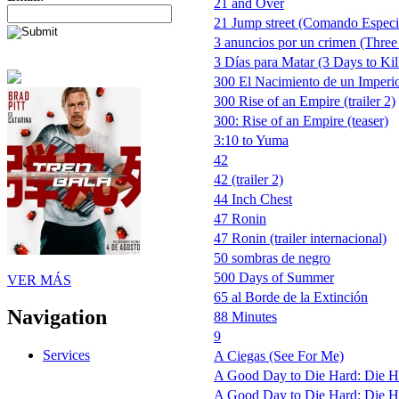
21 and Over
21 Jump street (Comando Especi
3 anuncios por un crimen (Three
3 Días para Matar (3 Days to Kil
300 El Nacimiento de un Imperi
300 Rise of an Empire (trailer 2)
300: Rise of an Empire (teaser)
3:10 to Yuma
42
42 (trailer 2)
44 Inch Chest
47 Ronin
47 Ronin (trailer internacional)
50 sombras de negro
500 Days of Summer
VER MÁS
65 al Borde de la Extinción
Navigation
88 Minutes
9
Services
A Ciegas (See For Me)
A Good Day to Die Hard: Die H
A Good Day to Die Hard: Die Har